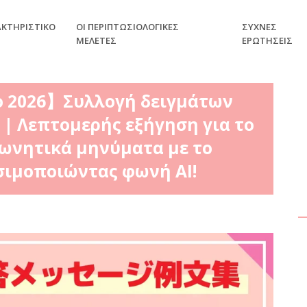
ΑΚΤΗΡΙΣΤΙΚΌ
ΟΙ ΠΕΡΙΠΤΩΣΙΟΛΟΓΙΚΈΣ
ΣΥΧΝΈΣ
ΜΕΛΈΤΕΣ
ΕΡΩΤΉΣΕΙΣ
ο 2026】Συλλογή δειγμάτων
 Λεπτομερής εξήγηση για το
ωνητικά μηνύματα με το
σιμοποιώντας φωνή AI!