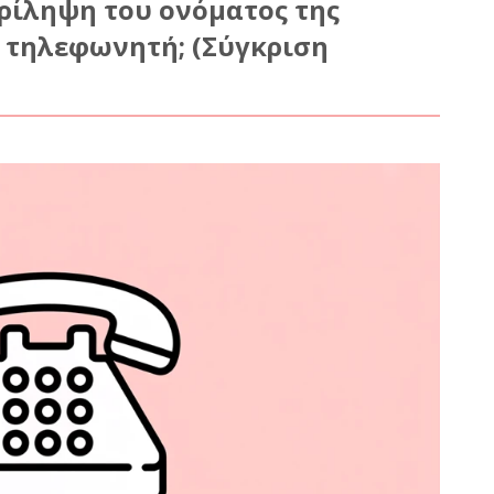
ερίληψη του ονόματος της
υ τηλεφωνητή; (Σύγκριση