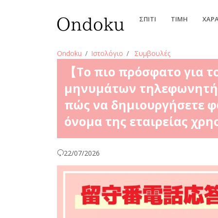
ΣΠΊΤΙ
ΤΙΜΉ
ΧΑΡ
Ondoku
Ιστολόγιο
Συμβουλές
【Το πιο πρόσφατο για τ
μηνυμάτων τηλεφωνητή |
πώς να δημιουργήσετε φ
όνομα της εταιρείας χρη
22/07/2026