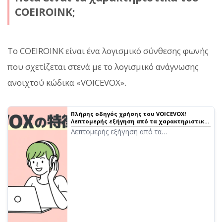
COEIROINK;
Το COEIROINK είναι ένα λογισμικό σύνθεσης φωνής
που σχετίζεται στενά με το λογισμικό ανάγνωσης
ανοιχτού κώδικα «VOICEVOX».
Πλήρης οδηγός χρήσης του VOICEVOX!
Λεπτομερής εξήγηση από τα χαρακτηριστικά
του δωρεάν λογισμικού σύνθεσης φωνής AI
Λεπτομερής εξήγηση από τα
έως την εμπορική χρήση｜Λογισμικό
χαρακτηριστικά του VOICEVOX έως τον
ανάγνωσης κειμένου Ondoku
τρόπο χρήσης και τις προφυλάξεις κατά
την εμπορική χρήση. Ένας πλήρης οδηγός
για το δωρεάν λογισμικό σύνθεσης φωνής
AI που μπορεί να διαβάσει με φωνές
δημοφιλών χαρακτήρων όπως ο
Zundamon.