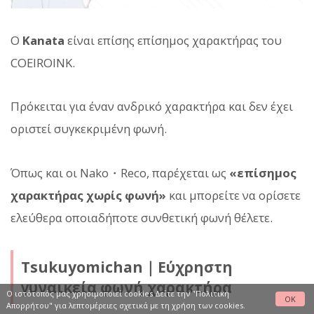
Ο
Kanata
είναι επίσης επίσημος χαρακτήρας του
COEIROINK.
Πρόκειται για έναν ανδρικό χαρακτήρα και δεν έχει
οριστεί συγκεκριμένη φωνή.
Όπως και οι Nako・Reco, παρέχεται ως
«επίσημος
χαρακτήρας χωρίς φωνή»
και μπορείτε να ορίσετε
ελεύθερα οποιαδήποτε συνθετική φωνή θέλετε.
Tsukuyomichan｜Εύχρηστη
γυναικεία φωνή χαρακτήρα
Ο ιστότοπός μας χρησιμοποιεί cookies Δείτε
την "Πολιτική
OK
Απορρήτου"
για λεπτομέρειες σχετικά με τη χρήση των cookies.