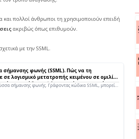
ία και πολλοί άνθρωποι τη χρησιμοποιούν επειδή
σεις
ακριβώς όπως επιθυμούν.
σχετικά με την SSML.
σα σήμανσης φωνής (SSML). Πώς να τη
 σε λογισμικό μετατροπής κειμένου σε ομιλία
υς κύριους κώδικες.｜Λογισμικό μετατροπής
λώσσα σήμανσης φωνής. Γράφοντας κώδικα SSML, μπορείτε
λία Ondoku
έρω την εκφώνηση του Ondoku. Θα παρουσιάσουμε
ησιμοποιήσετε την SSML στο Ondoku και τους κώδικες.