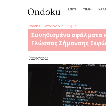
ΣΠΊΤΙ
ΤΙΜΉ
ΧΑΡ
Ondoku
Ιστολόγιο
Πως να
Συνηθισμένα σφάλματα κ
Γλώσσας Σήμανσης Εκφώ
22/07/2026