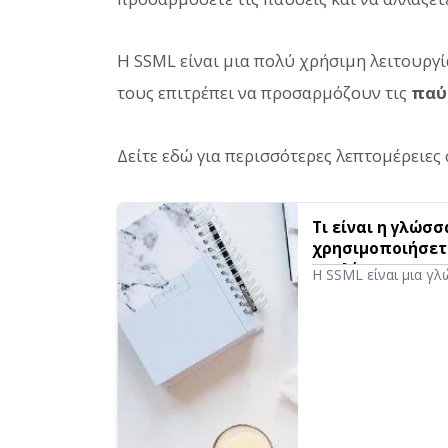
Η SSML είναι μια πολύ χρήσιμη λειτουργ
τους επιτρέπει να προσαρμόζουν τις
παύ
Δείτε εδώ για περισσότερες λεπτομέρειες 
Τι είναι η γλώσ
χρησιμοποιήσετε
και λίστα με το
Η SSML είναι μια γ
κειμένου σε ομι
να ελέγξετε περαιτ
αναλυτικά πώς να χρ