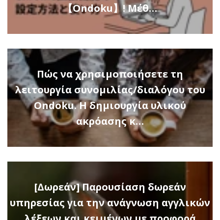
【Ondoku】! Μέθ…
Πώς να χρησιμοποιήσετε τη
λειτουργία συνομιλίας/διαλόγου του
Ondoku. Η δημιουργία υλικού
ακρόασης κ…
[Δωρεάν] Παρουσίαση δωρεάν
υπηρεσίας για την ανάγνωση αγγλικών
λέξεων και κειμένων με προφορά