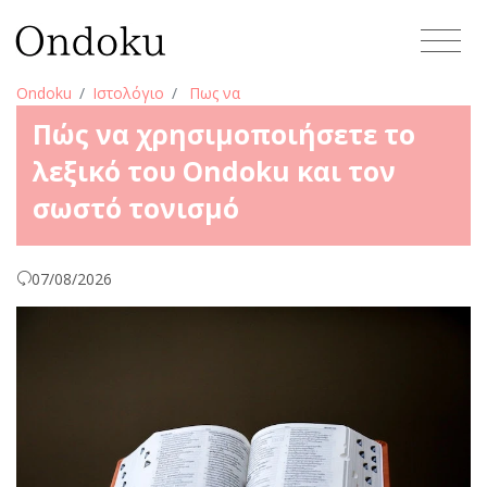
Ondoku
Ιστολόγιο
Πως να
Πώς να χρησιμοποιήσετε το
λεξικό του Ondoku και τον
σωστό τονισμό
07/08/2026