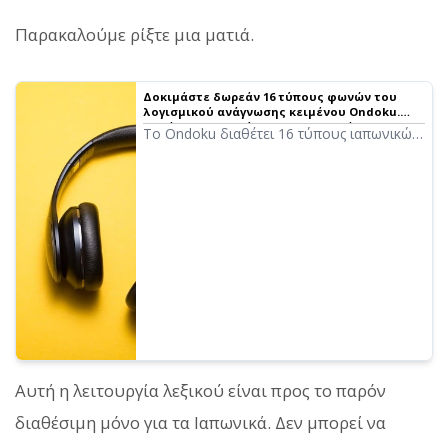
Παρακαλούμε ρίξτε μια ματιά.
Δοκιμάστε δωρεάν 16 τύπους φωνών του
λογισμικού ανάγνωσης κειμένου Ondoku.
Αλλάξτε την εντύπωση με αλλαγές στον
Το Ondoku διαθέτει 16 τύπους ιαπωνικών
τόνο
φωνών. Φυσικά, περιλαμβάνονται τόσο
ανδρικές όσο και γυναικείες φωνές.
Παρέχουμε τη δυνατότητα να ακούσετε
δείγματα από 8 συχνά χρησιμοποιούμενες
ιαπωνικές φωνές, καθώς και τις φωνές
όταν προσαρμόζεται ο τόνος της καθεμίας.
Αυτή η λειτουργία λεξικού είναι προς το παρόν
διαθέσιμη μόνο για τα Ιαπωνικά. Δεν μπορεί να