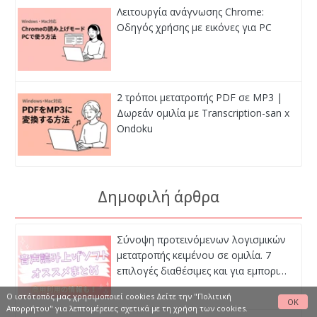
Λειτουργία ανάγνωσης Chrome:
Οδηγός χρήσης με εικόνες για PC
2 τρόποι μετατροπής PDF σε MP3 |
Δωρεάν ομιλία με Transcription-san x
Ondoku
Δημοφιλή άρθρα
Σύνοψη προτεινόμενων λογισμικών
μετατροπής κειμένου σε ομιλία. 7
επιλογές διαθέσιμες και για εμπορι…
Ο ιστότοπός μας χρησιμοποιεί cookies Δείτε
την "Πολιτική
OK
Απορρήτου"
για λεπτομέρειες σχετικά με τη χρήση των cookies.