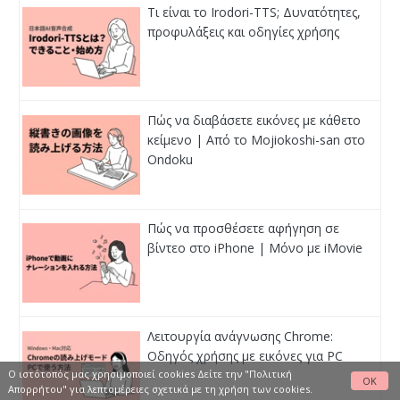
Τι είναι το Irodori-TTS; Δυνατότητες,
προφυλάξεις και οδηγίες χρήσης
Πώς να διαβάσετε εικόνες με κάθετο
κείμενο | Από το Mojiokoshi-san στο
Ondoku
Πώς να προσθέσετε αφήγηση σε
βίντεο στο iPhone | Μόνο με iMovie
Λειτουργία ανάγνωσης Chrome:
Οδηγός χρήσης με εικόνες για PC
Ο ιστότοπός μας χρησιμοποιεί cookies Δείτε
την "Πολιτική
OK
Απορρήτου"
για λεπτομέρειες σχετικά με τη χρήση των cookies.