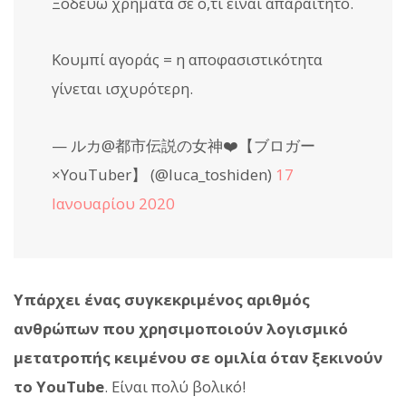
Ξοδεύω χρήματα σε ό,τι είναι απαραίτητο.
Κουμπί αγοράς = η αποφασιστικότητα
γίνεται ισχυρότερη.
— ルカ@都市伝説の女神❤️【ブロガー
×YouTuber】 (@luca_toshiden)
17
Ιανουαρίου 2020
Υπάρχει ένας συγκεκριμένος αριθμός
ανθρώπων που χρησιμοποιούν λογισμικό
μετατροπής κειμένου σε ομιλία όταν ξεκινούν
το YouTube
. Είναι πολύ βολικό!