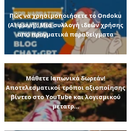
Πώς να χρησιμοποιήσετε το Ondoku
(AI φωνή); Μια συλλογή ιδεών χρήσης
από πραγματικά παραδείγματα
Μάθετε Ιαπωνικά δωρεάν!
Αποτελεσματικοί τρόποι αξιοποίησης
βίντεο στο YouTube και λογισμικού
μετατρ…