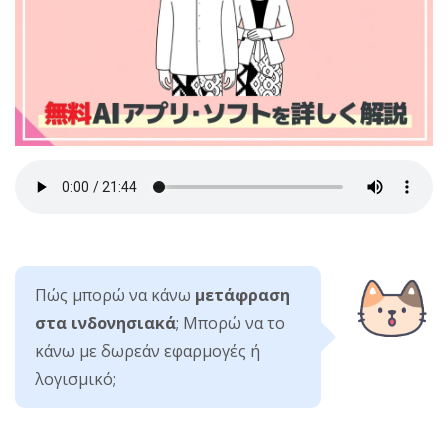
Πώς μπορώ να κάνω
μετάφραση
στα ινδονησιακά
; Μπορώ να το
κάνω με δωρεάν εφαρμογές ή
λογισμικό;