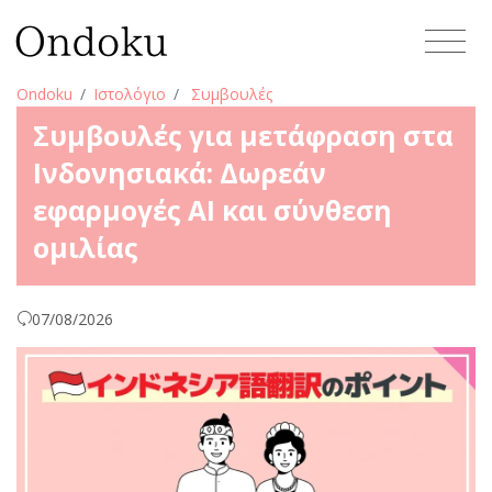
Ondoku
Ιστολόγιο
Συμβουλές
Συμβουλές για μετάφραση στα
Ινδονησιακά: Δωρεάν
εφαρμογές AI και σύνθεση
ομιλίας
07/08/2026