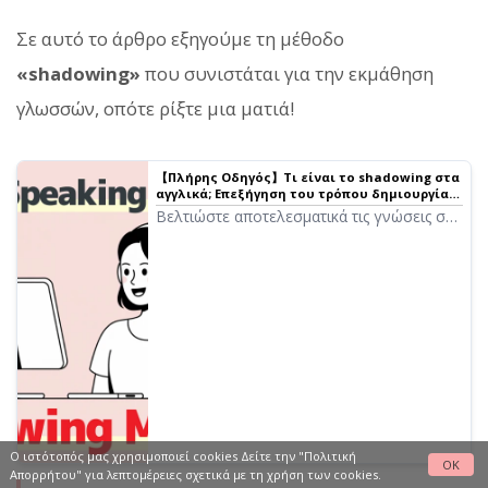
Σε αυτό το άρθρο εξηγούμε τη μέθοδο
«shadowing»
που συνιστάται για την εκμάθηση
γλωσσών, οπότε ρίξτε μια ματιά!
【Πλήρης Οδηγός】Τι είναι το shadowing στα
αγγλικά; Επεξήγηση του τρόπου δημιουργίας
δωρεάν εκπαιδευτικού υλικού!
Βελτιώστε αποτελεσματικά τις γνώσεις σας
στα αγγλικά με το shadowing! Μια
μέθοδος εκμάθησης που βελτιώνει
ταυτόχρονα την ακουστική ικανότητα, την
προφορά και την ομιλία, εξηγημένη για
αρχάριους. Παρουσιάζουμε επίσης πώς να
δημιουργήσετε εκπαιδευτικό υλικό με
δωρεάν φωνή AI.
Ο ιστότοπός μας χρησιμοποιεί cookies Δείτε
την "Πολιτική
OK
Απορρήτου"
για λεπτομέρειες σχετικά με τη χρήση των cookies.