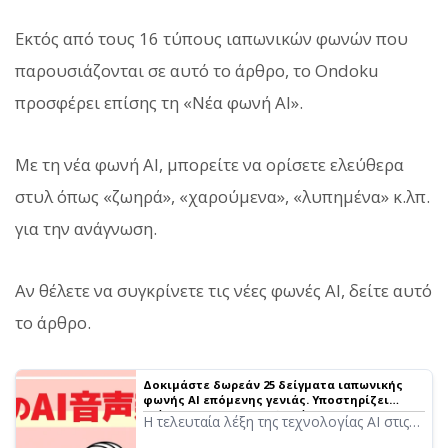
Εκτός από τους 16 τύπους ιαπωνικών φωνών που
παρουσιάζονται σε αυτό το άρθρο, το Ondoku
προσφέρει επίσης τη «Νέα φωνή AI».
Με τη νέα φωνή AI, μπορείτε να ορίσετε ελεύθερα
στυλ όπως «ζωηρά», «χαρούμενα», «λυπημένα» κ.λπ.
για την ανάγνωση.
Αν θέλετε να συγκρίνετε τις νέες φωνές AI, δείτε αυτό
το άρθρο.
Δοκιμάστε δωρεάν 25 δείγματα ιαπωνικής
φωνής AI επόμενης γενιάς. Υποστηρίζει
επίσης πολυγλωσσική ανάγνωση
Η τελευταία λέξη της τεχνολογίας AI στις
φωνές επόμενης γενιάς που μπορούν να