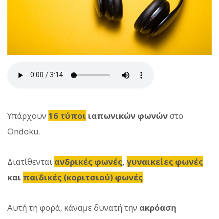
Υπάρχουν
16 τύποι
ιαπωνικών φωνών
στο
Ondoku.
Διατίθενται
ανδρικές φωνές
,
γυναικείες φωνές
και
παιδικές (κοριτσιού) φωνές
.
Αυτή τη φορά, κάναμε δυνατή την
ακρόαση