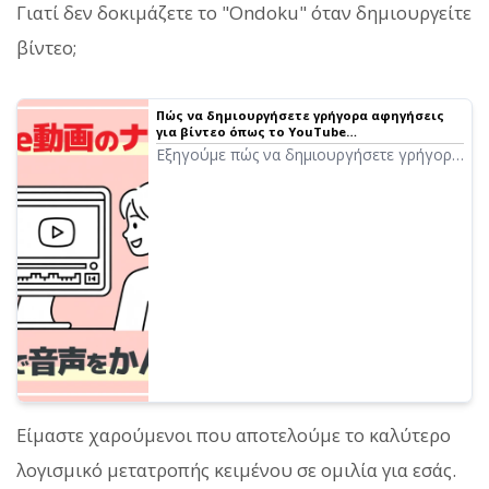
Γιατί δεν δοκιμάζετε το "Ondoku" όταν δημιουργείτε
βίντεο;
Πώς να δημιουργήσετε γρήγορα αφηγήσεις
για βίντεο όπως το YouTube
χρησιμοποιώντας λογισμικό μετατροπής
Εξηγούμε πώς να δημιουργήσετε γρήγορα
κειμένου σε ομιλία. Συμβουλές και σημεία-
αφηγήσεις βίντεο για το YouTube με το
κλειδιά
Ondoku. Από τη δημιουργία σεναρίου έως
τη χρήση του Ondoku, τη ρύθμιση
φυσικού τονισμού και συμβουλές
επεξεργασίας σε λογισμικό βίντεο. Ένα
must-see για όσους θέλουν να
βελτιώσουν την παραγωγή βίντεο με
λογισμικό μετατροπής κειμένου σε ομιλία!
Είμαστε χαρούμενοι που αποτελούμε το καλύτερο
λογισμικό μετατροπής κειμένου σε ομιλία για εσάς.