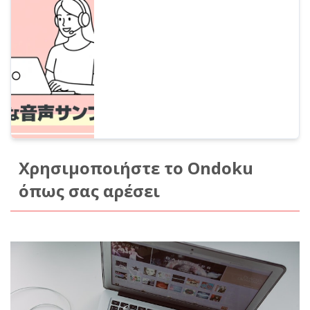
παράγουν φωνές πλούσιες σε
συναίσθημα είναι εδώ! Σε αυτό το άρθρο,
μπορείτε να ακούσετε δείγματα της νέας
φωνής AI του Ondoku. Μπορείτε να
ορίσετε συναισθηματικές εκφράσεις μέσω
ελεύθερου κειμένου ή να
πραγματοποιήσετε ανάγνωση σε πολλές
γλώσσες.
Χρησιμοποιήστε το Ondoku
όπως σας αρέσει