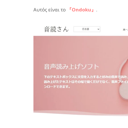
Αυτός είναι το
『Ondoku』
.