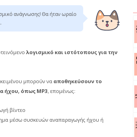
σμικό ανάγνωσης! Θα ήταν ωραίο
.
οτεινόμενο
λογισμικό και ιστότοπους για την
ς κειμένου μπορούν να
αποθηκεύσουν το
ία ήχου, όπως MP3
, επομένως:
ωγή βίντεο
τημα μέσω συσκευών αναπαραγωγής ήχου ή