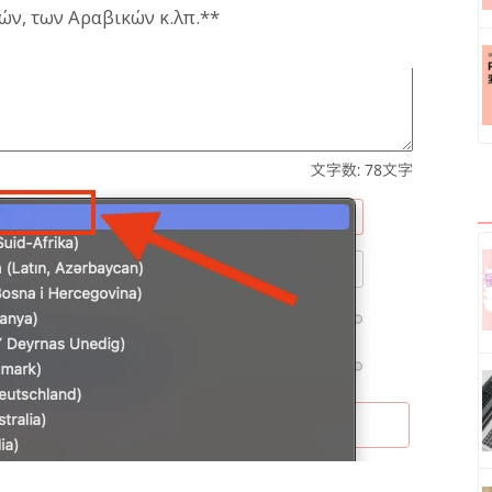
κών, των Αραβικών κ.λπ.**