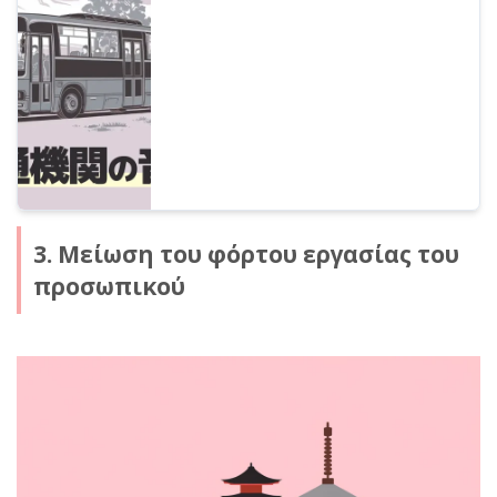
μεταφοράς με τεχνολογία AI.
Επαγγελματική ποιότητα ήχου για
προσβασιμότητα και inbound υποστήριξη.
Μειώστε δραστικά το λειτουργικό κόστος
με την τελευταία δωρεάν υπηρεσία
ανάγνωσης AI.
3. Μείωση του φόρτου εργασίας του
προσωπικού