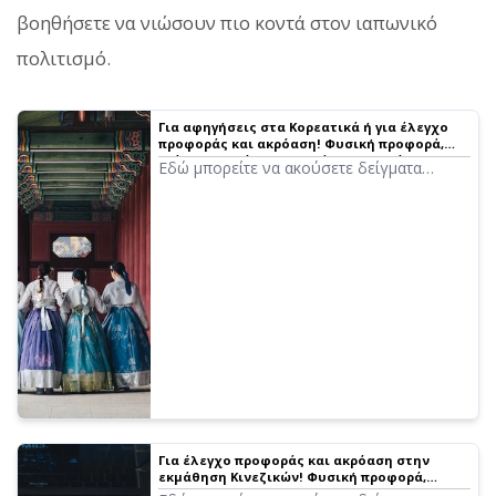
βοηθήσετε να νιώσουν πιο κοντά στον ιαπωνικό
πολιτισμό.
Για αφηγήσεις στα Κορεατικά ή για έλεγχο
προφοράς και ακρόαση! Φυσική προφορά,
δείγματα από 14 ομιλητές (γυναικείες και
Εδώ μπορείτε να ακούσετε δείγματα
ανδρικές φωνές)
κορεατικής φωνής από το Ondoku.
Υπάρχουν γυναικείες και ανδρικές φωνές.
Χρησιμοποιήστε τις για αφηγήσεις,
εταιρική εκπαίδευση, παρουσιάσεις ή
μάθηση.
Για έλεγχο προφοράς και ακρόαση στην
εκμάθηση Κινεζικών! Φυσική προφορά,
δείγματα από 41 ομιλητές (γυναίκες, άνδρες,