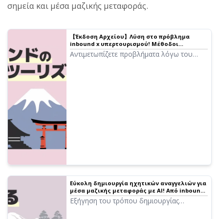
σημεία και μέσα μαζικής μεταφοράς.
【Έκδοση Αρχείου】Λύση στο πρόβλημα
inbound x υπερτουρισμού! Μέθοδοι
δημιουργίας πολύγλωσσης καθοδήγησης με
Αντιμετωπίζετε προβλήματα λόγω του
τα τελευταία AI εργαλεία
υπερτουρισμού από την αύξηση των
inbound τουριστών; Αυτό το άρθρο εξηγεί
διεξοδικά πώς να δημιουργήσετε δωρεάν
πολύγλωσση καθοδήγηση
χρησιμοποιώντας τεχνολογία AI και
συγκεκριμένα μέτρα για τουριστικούς
προορισμούς.
Εύκολη δημιουργία ηχητικών αναγγελιών για
μέσα μαζικής μεταφοράς με AI! Από inbound
υποστήριξη σε σταθμούς, τρένα και
Εξήγηση του τρόπου δημιουργίας
λεωφορεία μέχρι προσβασιμότητα
ηχητικών αναγγελιών για μέσα μαζικής