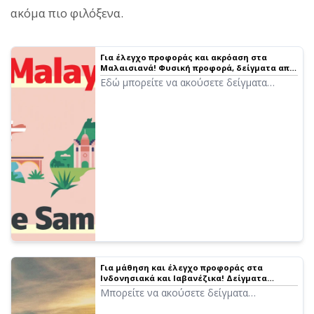
ακόμα πιο φιλόξενα.
Για έλεγχο προφοράς και ακρόαση στα
Μαλαισιανά! Φυσική προφορά, δείγματα από
2 τύπους ομιλητών (γυναικείες και ανδρικές
Εδώ μπορείτε να ακούσετε δείγματα
φωνές)
μαλαισιανής φωνής από το Ondoku.
Υπάρχουν γυναικείες και ανδρικές φωνές.
Χρησιμοποιήστε τις για αφηγήσεις,
εταιρική εκπαίδευση, παρουσιάσεις ή
μάθηση.
Για μάθηση και έλεγχο προφοράς στα
Ινδονησιακά και Ιαβανέζικα! Δείγματα
φωνής και πώς να χρησιμοποιήσετε τη
Μπορείτε να ακούσετε δείγματα
δωρεάν ανάγνωση κειμένου «Ondoku»
ινδονησιακής και ιαβανέζικης φωνής