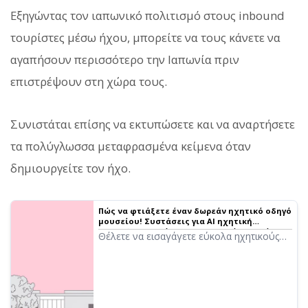
Εξηγώντας τον ιαπωνικό πολιτισμό στους inbound
τουρίστες μέσω ήχου, μπορείτε να τους κάνετε να
αγαπήσουν περισσότερο την Ιαπωνία πριν
επιστρέψουν στη χώρα τους.
Συνιστάται επίσης να εκτυπώσετε και να αναρτήσετε
τα πολύγλωσσα μεταφρασμένα κείμενα όταν
δημιουργείτε τον ήχο.
Πώς να φτιάξετε έναν δωρεάν ηχητικό οδηγό
μουσείου! Συστάσεις για AI ηχητική
καθοδήγηση ακόμα και για μικρά μουσεία και
Θέλετε να εισαγάγετε εύκολα ηχητικούς
μόνιμες εκθέσεις
οδηγούς στο μουσείο σας; Με το AI
εργαλείο ανάγνωσης «Ondoku», μπορείτε
να δημιουργήσετε ήχο υψηλής ποιότητας
δωρεάν! Υποστηρίζει Ιαπωνικά και ξένες
γλώσσες, ιδανικό για μικρά ή ιδιωτικά