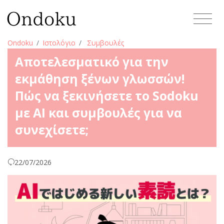
Ondoku
Ιστολόγιο
Συμβουλές
Αποτελεσματικό για την
εκμάθηση ξένων γλωσσών!
Πώς να ξεκινήσετε το Sodoku
με AI και συμβουλές για να
συνεχίσετε;
22/07/2026