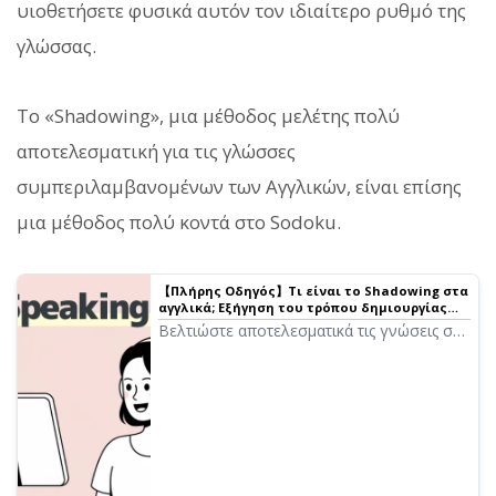
υιοθετήσετε φυσικά αυτόν τον ιδιαίτερο ρυθμό της
γλώσσας.
Το «Shadowing», μια μέθοδος μελέτης πολύ
αποτελεσματική για τις γλώσσες
συμπεριλαμβανομένων των Αγγλικών, είναι επίσης
μια μέθοδος πολύ κοντά στο Sodoku.
【Πλήρης Οδηγός】Τι είναι το Shadowing στα
αγγλικά; Εξήγηση του τρόπου δημιουργίας
δωρεάν υλικού!｜Λογισμικό ανάγνωσης
Βελτιώστε αποτελεσματικά τις γνώσεις σας
κειμένου Ondoku
στα Αγγλικά με το Shadowing! Μια
μέθοδος μάθησης που βελτιώνει
ταυτόχρονα την ακρόαση, την προφορά
και την ομιλία, εξηγημένη για αρχάριους.
Παρουσιάζουμε επίσης πώς να
δημιουργήσετε υλικό με δωρεάν AI φωνή.