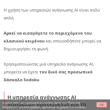
Η χρήση των υπηρεσιών ανάγνωσης AI είναι πολύ
απλή.
Αρκεί να εισαγάγετε το περιεχόμενο του
κλασικού κειμένου
και οποιοσδήποτε μπορεί να
δημιουργήσει τη φωνή.
Χρησιμοποιώντας μια υπηρεσία ανάγνωσης AI,
μπορείτε να έχετε
τον δικό σας προσωπικό
δάσκαλο Sodoku
.
Η υπηρεσία ανάγνωσης AI
Ο ιστότοπός μας χρησιμοποιεί cookies Δείτε
την "Πολιτική
«Ondoku» προτείνεται για το
OK
Απορρήτου"
για λεπτομέρειες σχετικά με τη χρήση των cookies.