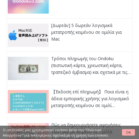
[Δωρεάν] 5 δωρεάν λογισμικά
μετατροπής κειμένου σε ομιλία για
Mac
Τρόποι πληρωμής του Ondoku
(πιστωτική κάρτα, χρεωστική κάρτα,
τραπεζικό έμβασμα) και σχετικά με τις…
【Έκδοση επί πληρωμή】 Ποια είναι η
άδεια εμπορικής χρήσης για λογισμικό
μετατροπής κειμένου σε ομιλί…
Πώς να δημιουργήσετε αφηγήσεις
Ο ιστότοπός μας χρησιμοποιεί cookies Δείτε
την "Πολιτική
YouTube με κείμενο σε ομιλία.
OK
Απορρήτου"
για λεπτομέρειες σχετικά με τη χρήση των cookies.
Συμβουλές και μυστικά.