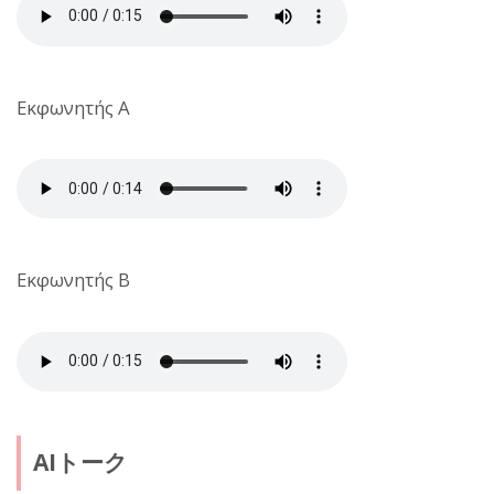
Εκφωνητής A
Εκφωνητής B
AIトーク