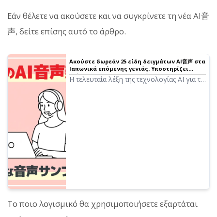
Εάν θέλετε να ακούσετε και να συγκρίνετε τη νέα AI音
声, δείτε επίσης αυτό το άρθρο.
Ακούστε δωρεάν 25 είδη δειγμάτων AI音声 στα
Ιαπωνικά επόμενης γενιάς. Υποστηρίζει
επίσης πολυγλωσσική ανάγνωση
Η τελευταία λέξη της τεχνολογίας AI για τη
δημιουργία φωνών πλούσιων σε
συναίσθημα! Σε αυτό το άρθρο, μπορείτε
να ακούσετε δείγματα της νέας AI音声 του
Ondoku. Μπορείτε να καθορίσετε
συναισθηματικές εκφράσεις ή να
διαβάσετε σε πολλές γλώσσες.
Το ποιο λογισμικό θα χρησιμοποιήσετε εξαρτάται