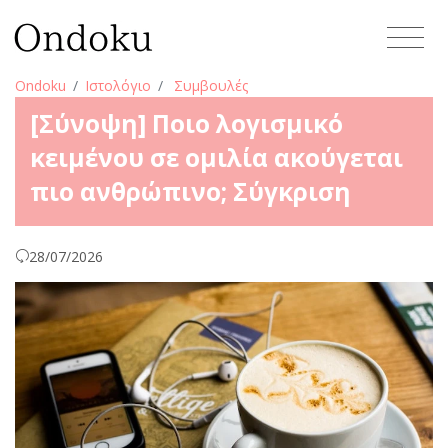
Ondoku
Ιστολόγιο
Συμβουλές
[Σύνοψη] Ποιο λογισμικό
κειμένου σε ομιλία ακούγεται
πιο ανθρώπινο; Σύγκριση
28/07/2026