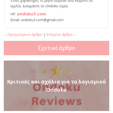
5.000 χαρακτήρες το μήνα δωρεάν από κείμενο σε
ομιλία. Δοκιμάστε το Ondoku τώρα.
ondoku3.com
HP:
Email: ondoku3.com@gmail.com
←Προηγούμενο άρθρο
|
Επόμενο άρθρο→
Σχετικό άρθρο
Κριτικές και σχόλια για το λογισμικό
Ondoku