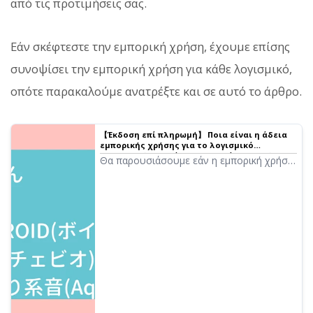
από τις προτιμήσεις σας.
Εάν σκέφτεστε την εμπορική χρήση, έχουμε επίσης
συνοψίσει την εμπορική χρήση για κάθε λογισμικό,
οπότε παρακαλούμε ανατρέξτε και σε αυτό το άρθρο.
【Έκδοση επί πληρωμή】 Ποια είναι η άδεια
εμπορικής χρήσης για το λογισμικό
μετατροπής κειμένου σε ομιλία; Ερευνήσαμε
Θα παρουσιάσουμε εάν η εμπορική χρήση
τη χρήση στο YouTube
είναι δυνατή για τέσσερα λογισμικά επί
πληρωμή και πώς λειτουργούν οι άδειες
χρήσης. Τα λογισμικά που καλύπτονται
περιλαμβάνουν τα Ondoku, AIトーク,
VOICEROID, CeVIO...