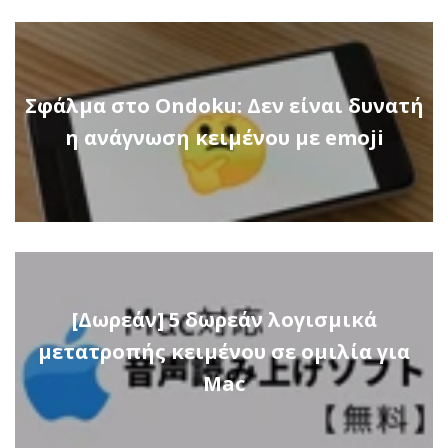
Σφάλμα στο Ondoku: Δεν είναι δυνατή
η ανάγνωση κειμένου με emoji
[Δωρεάν] 5 δωρεάν λογισμικά
μετατροπής κειμένου σε ομιλία για
Mac