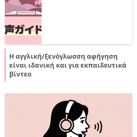
τελευταία λέξη της AI. Από μεθόδους
υποστήριξης κορεατικών και κινεζικών που
μπορείτε να ξεκινήσετε δωρεάν, μέχρι
συμβουλές για την αποφυγή
προβλημάτων.
Η αγγλική/ξενόγλωσση αφήγηση
είναι ιδανική και για εκπαιδευτικά
βίντεο