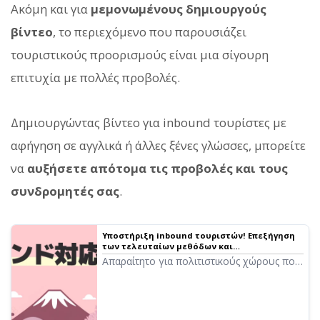
Ακόμη και για
μεμονωμένους δημιουργούς
βίντεο
, το περιεχόμενο που παρουσιάζει
τουριστικούς προορισμούς είναι μια σίγουρη
επιτυχία με πολλές προβολές.
Δημιουργώντας βίντεο για inbound τουρίστες με
αφήγηση σε αγγλικά ή άλλες ξένες γλώσσες, μπορείτε
να
αυξήσετε απότομα τις προβολές και τους
συνδρομητές σας
.
Υποστήριξη inbound τουριστών! Επεξήγηση
των τελευταίων μεθόδων και
πλεονεκτημάτων της δημιουργίας
Απαραίτητο για πολιτιστικούς χώρους που
πολυγλωσσικών φωνητικών οδηγών δωρεάν
δυσκολεύονται με την υποστήριξη
inbound τουριστών! Ένας πλήρης οδηγός
για πολυγλωσσικούς φωνητικούς
οδηγούς που δημιουργήθηκαν με την