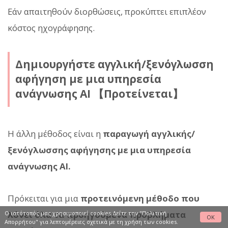
Εάν απαιτηθούν διορθώσεις, προκύπτει επιπλέον
κόστος ηχογράφησης.
Δημιουργήστε αγγλική/ξενόγλωσση
αφήγηση με μια υπηρεσία
ανάγνωσης AI 【Προτείνεται】
Η άλλη μέθοδος είναι η
παραγωγή αγγλικής/
ξενόγλωσσης αφήγησης με μια υπηρεσία
ανάγνωσης AI.
Πρόκειται για μια
προτεινόμενη μέθοδο που
λύνει όλα τα προηγούμενα προβλήματα
Ο ιστότοπός μας χρησιμοποιεί cookies Δείτε
την "Πολιτική
OK
Απορρήτου"
για λεπτομέρειες σχετικά με τη χρήση των cookies.