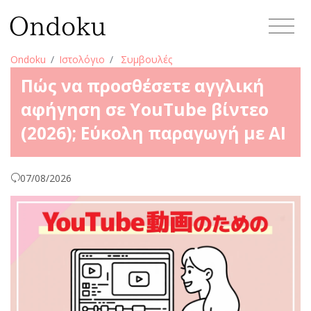
Ondoku
Ιστολόγιο
Συμβουλές
Πώς να προσθέσετε αγγλική
αφήγηση σε YouTube βίντεο
(2026); Εύκολη παραγωγή με AI
07/08/2026