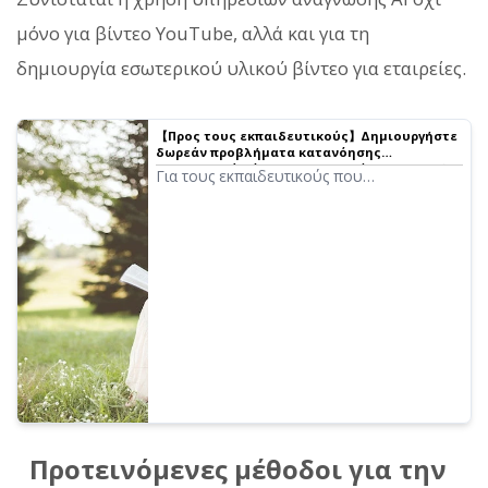
μόνο για βίντεο YouTube, αλλά και για τη
δημιουργία εσωτερικού υλικού βίντεο για εταιρείες.
【Προς τους εκπαιδευτικούς】Δημιουργήστε
δωρεάν προβλήματα κατανόησης
προφορικού λόγου στα αγγλικά! Λεπτομερής
Για τους εκπαιδευτικούς που
εξήγηση της μεθόδου χωρίς ανάγκη
δυσκολεύονται με τα τεστ κατανόησης
ηχογράφησης.
προφορικού λόγου, υπάρχει μια
εξαιρετικά εύκολη μέθοδος δημιουργίας
ήχου που θα θέλαμε να δοκιμάσετε. Δεν
απαιτούνται ηχογράφηση, μικρόφωνα ή
περίπλοκες διαδικασίες. Μπορείτε να το
δοκιμάσετε δωρεάν και εύκολα!
Προτεινόμενες μέθοδοι για την