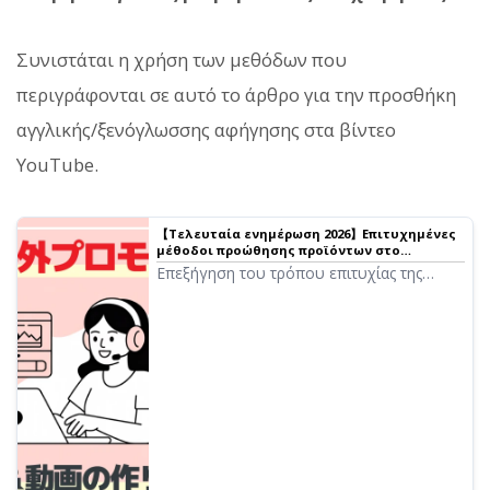
Συνιστάται η χρήση των μεθόδων που
περιγράφονται σε αυτό το άρθρο για την προσθήκη
αγγλικής/ξενόγλωσσης αφήγησης στα βίντεο
YouTube.
【Τελευταία ενημέρωση 2026】Επιτυχημένες
μέθοδοι προώθησης προϊόντων στο
εξωτερικό | Αυξήστε τις πωλήσεις με βίντεο
Επεξήγηση του τρόπου επιτυχίας της
YouTube και φωνή AI
προώθησης προϊόντων στο εξωτερικό.
Παρουσιάζουμε λεπτομερώς τις
διαδικασίες παραγωγής βίντεο με
πολυγλωσσική υποστήριξη
χρησιμοποιώντας βίντεο YouTube και
ανάγνωση κειμένου AI, καθώς και
αποτελεσματικές στρατηγικές μάρκετινγκ
στο εξωτερικό.