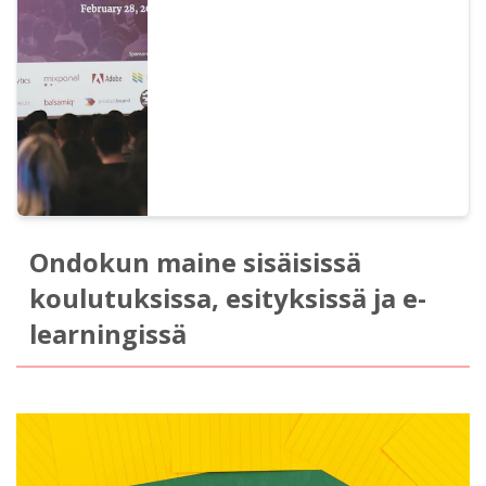
helpommin ymmärrettävä. Esittelemme
suositeltavat ohjelmistot ja tavan syöttää
puhetta, jotta dioista saadaan
houkuttelevampia tekstistä puheeksi -
ohjelmiston avulla.
Ondokun maine sisäisissä
koulutuksissa, esityksissä ja e-
learningissä