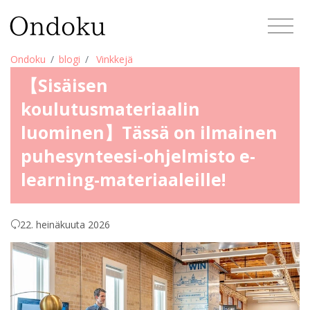
Ondoku
blogi
Vinkkejä
【Sisäisen
koulutusmateriaalin
luominen】Tässä on ilmainen
puhesynteesi-ohjelmisto e-
learning-materiaaleille!
22. heinäkuuta 2026