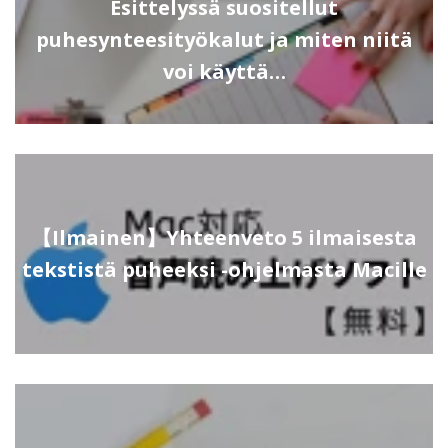
Esittelyssä suositellut
puhesynteesityökalut ja miten niitä
voi käyttä…
【Ilmainen】Yhteenveto 5 ilmaisesta
tekstistä puheeksi -ohjelmasta Macille