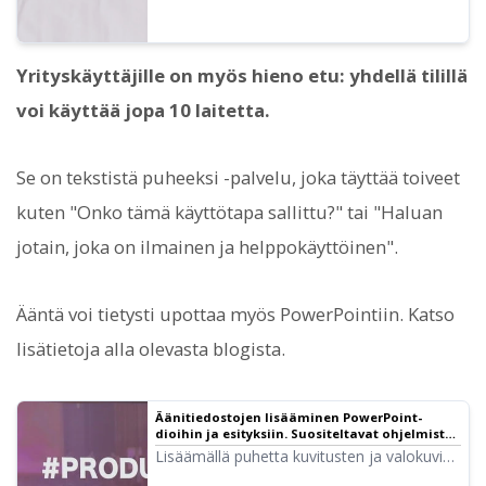
Yrityskäyttäjille on myös hieno etu: yhdellä tilillä
voi käyttää jopa 10 laitetta.
Se on tekstistä puheeksi -palvelu, joka täyttää toiveet
kuten "Onko tämä käyttötapa sallittu?" tai "Haluan
jotain, joka on ilmainen ja helppokäyttöinen".
Ääntä voi tietysti upottaa myös PowerPointiin. Katso
lisätietoja alla olevasta blogista.
Äänitiedostojen lisääminen PowerPoint-
dioihin ja esityksiin. Suositeltavat ohjelmistot
ja ohjeet | Tekstistä puheeksi -ohjelmisto
Lisäämällä puhetta kuvitusten ja valokuvien
Ondoku
lisäksi PowerPoint-dioihin, esityksestä tulee