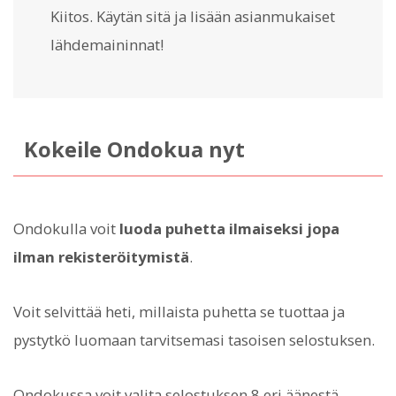
Kiitos. Käytän sitä ja lisään asianmukaiset
lähdemaininnat!
Kokeile Ondokua nyt
Ondokulla voit
luoda puhetta ilmaiseksi jopa
ilman rekisteröitymistä
.
Voit selvittää heti, millaista puhetta se tuottaa ja
pystytkö luomaan tarvitsemasi tasoisen selostuksen.
Ondokussa voit valita selostuksen 8 eri äänestä