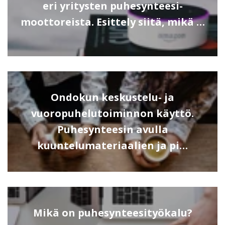
eri yritysten puhesynteesi-
moottoreista. Esittely siitä, mikä …
Ondokun keskustelu- ja
vuoropuhelutoiminnon käyttö.
Puhesynteesin avulla
kuuntelumateriaalien ja pi…
Mikä on puhesynteesityökalu?