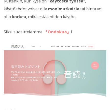
Kuitenkin, kun kyse on
"käytöstä työssä"
,
käyttöehdot voivat olla
monimutkaisia
tai hinta voi
olla
korkea
, mikä estää niiden käytön.
Siksi suosittelemme
『Ondokua』
!