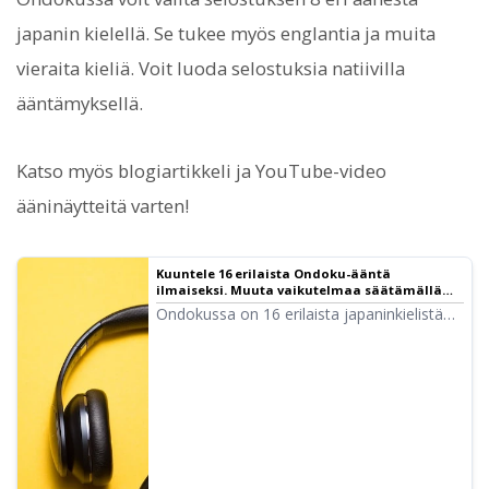
japanin kielellä. Se tukee myös englantia ja muita
vieraita kieliä. Voit luoda selostuksia natiivilla
ääntämyksellä.
Katso myös blogiartikkeli ja YouTube-video
ääninäytteitä varten!
Kuuntele 16 erilaista Ondoku-ääntä
ilmaiseksi. Muuta vaikutelmaa säätämällä
korkeutta | Tekstistä puheeksi -ohjelmisto
Ondokussa on 16 erilaista japaninkielistä
Ondoku
ääntä. Mukana on tietysti sekä miesten
että naisten ääniä. Olemme koonneet
kuunneltavaksi 8 usein käytettyä
japaninkielistä ääntä sekä näytteitä siitä,
miten äänen korkeuden säätäminen
vaikuttaa niihin.