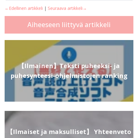
←Edellinen artikkeli
|
Seuraava artikkeli→
Aiheeseen liittyvä artikkeli
【Ilmainen】Teksti puheeksi- ja
puhesynteesi-ohjelmistojen ranking
【Ilmaiset ja maksulliset】 Yhteenveto