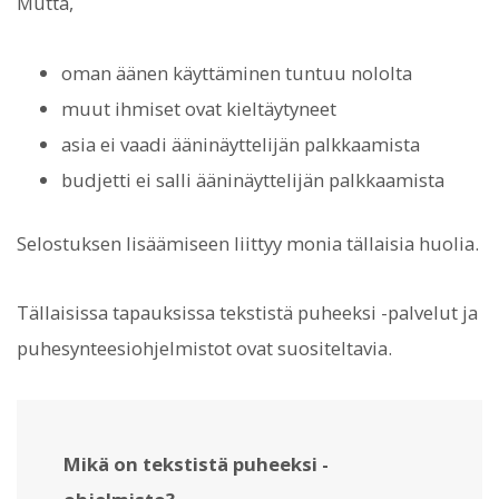
Mutta,
oman äänen käyttäminen tuntuu nololta
muut ihmiset ovat kieltäytyneet
asia ei vaadi ääninäyttelijän palkkaamista
budjetti ei salli ääninäyttelijän palkkaamista
Selostuksen lisäämiseen liittyy monia tällaisia huolia.
Tällaisissa tapauksissa tekstistä puheeksi -palvelut ja
puhesynteesiohjelmistot ovat suositeltavia.
Mikä on tekstistä puheeksi -