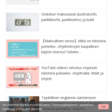
Ondokun maksutavat (luottokortti,
pankkikortti, pankkisiirto) ja kuitit
【Maksullinen versio】Mikä on tekstistä
puheeksi -ohjelmistojen kaupallisen
käytön lisenssi? Selvitin…
YouTube-videon selostus nopeasti
tekstistä puheeksi -ohjelmalla: Vinkit ja
ohjeet
Täydellinen englannin ääntämisen
tarkistamiseen ja opiskeluun! Ilmaisen
Sivustomme käyttää evästeitä Katso
"Tietosuojakäytäntö"
saadaksesi
OK
tekstistä puheeksi -ohjelmi…
lisätietoja evästeiden käytöstä.