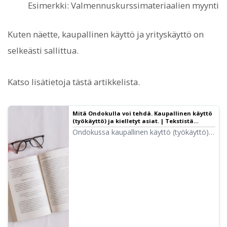
Esimerkki: Valmennuskurssimateriaalien myynti
Kuten näette, kaupallinen käyttö ja yrityskäyttö on
selkeästi sallittua.
Katso lisätietoja tästä artikkelista.
Mitä Ondokulla voi tehdä. Kaupallinen käyttö
(työkäyttö) ja kielletyt asiat. | Tekstistä
puheeksi -ohjelmisto Ondoku
Ondokussa kaupallinen käyttö (työkäyttö)
on mahdollista. Käyttö suoran tai
epäsuoran taloudellisen hyödyn saamiseksi
on kaupallista käyttöä riippumatta siitä,
onko kyseessä yksityishenkilö vai yritys.
Huomioithan kuitenkin, että Ondokulla on
määritettyjä kiellettyjä toimia. Tässä
kerromme, mitä Ondokulla voi ja ei voi
tehdä.