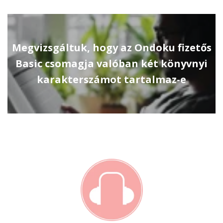
Megvizsgáltuk, hogy az Ondoku fizetős
Basic csomagja valóban két könyvnyi
karakterszámot tartalmaz-e