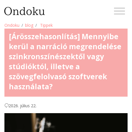
Ondoku
blog
Tippek
[Árösszehasonlítás] Mennyibe
kerül a narráció megrendelése
szinkronszínészektől vagy
stúdióktól, illetve a
szövegfelolvasó szoftverek
használata?
2026. július 22.