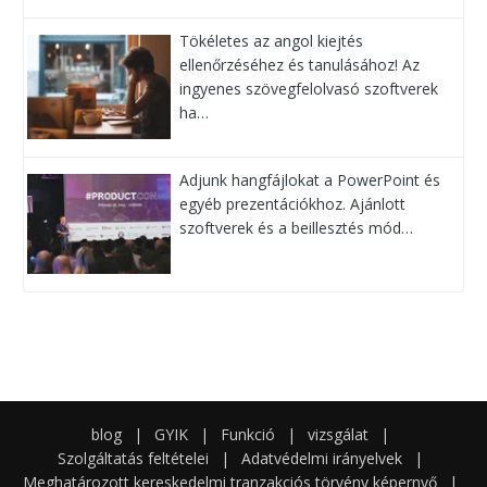
Tökéletes az angol kiejtés
ellenőrzéséhez és tanulásához! Az
ingyenes szövegfelolvasó szoftverek
ha…
Adjunk hangfájlokat a PowerPoint és
egyéb prezentációkhoz. Ajánlott
szoftverek és a beillesztés mód…
blog
|
GYIK
|
Funkció
|
vizsgálat
|
Szolgáltatás feltételei
|
Adatvédelmi irányelvek
|
Meghatározott kereskedelmi tranzakciós törvény képernyő
|