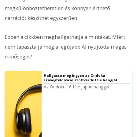
megkülönböztethetetlen és könnyen érthető
narrációt készíthet egyszerűen.
Ebben a cikkben meghallgathatja a mintákat. Miért
nem tapasztalja meg a legújabb AI nyújtotta magas
minőséget?
Hallgassa meg ingyen az Ondoku
szövegfelolvasó szoftver 16 féle hangját.
Változtassa meg a benyomást a
Az Ondoku 16 féle japán hanggal
hangmagasság állításával | Ondoku
rendelkezik. Természetesen férfi és női
szövegfelolvasó szoftver
hangok egyaránt elérhetők. Lehetővé tettük
8 gyakran használt japán hang, valamint az
ezek különböző magasságú változatainak
meghallgatását.