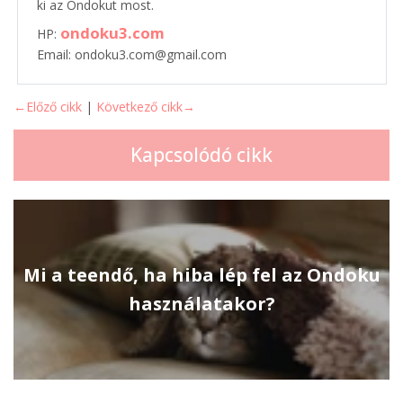
ki az Ondokut most.
ondoku3.com
HP:
Email: ondoku3.com@gmail.com
←Előző cikk
|
Következő cikk→
Kapcsolódó cikk
Mi a teendő, ha hiba lép fel az Ondoku
használatakor?