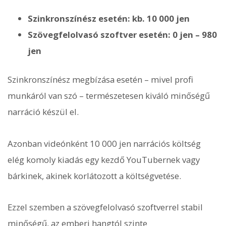
Szinkronszínész esetén: kb. 10 000 jen
Szövegfelolvasó szoftver esetén: 0 jen – 980
jen
Szinkronszínész megbízása esetén – mivel profi
munkáról van szó – természetesen kiváló minőségű
narráció készül el.
Azonban videónként 10 000 jen narrációs költség
elég komoly kiadás egy kezdő YouTubernek vagy
bárkinek, akinek korlátozott a költségvetése.
Ezzel szemben a szövegfelolvasó szoftverrel stabil
minőségű, az emberi hangtól szinte