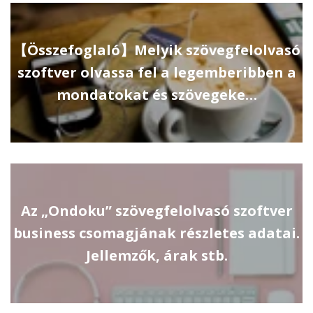
【Összefoglaló】Melyik szövegfelolvasó
szoftver olvassa fel a legemberibben a
mondatokat és szövegeke…
Az „Ondoku” szövegfelolvasó szoftver
business csomagjának részletes adatai.
Jellemzők, árak stb.