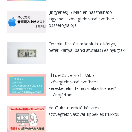
[Ingyenes] 5 Mac-en használható
ingyenes szövegfelolvasó szoftver
összefoglalója
Ondoku fizetési módok (hitelkártya,
betéti kártya, banki átutalás) és nyugták
【Fizetős verzió】 Mik a
szövegfelolvasó szoftverek
kereskedelmi felhasználási licencei?
Utánajártam …
YouTube-narráció készítése
szövegfelolvasóval: tippek és trükkök