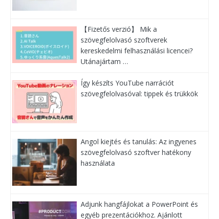
【Fizetős verzió】 Mik a
szövegfelolvasó szoftverek
kereskedelmi felhasználási licencei?
Utánajártam …
Így készíts YouTube narrációt
szövegfelolvasóval: tippek és trükkök
Angol kiejtés és tanulás: Az ingyenes
szövegfelolvasó szoftver hatékony
használata
Adjunk hangfájlokat a PowerPoint és
egyéb prezentációkhoz. Ajánlott