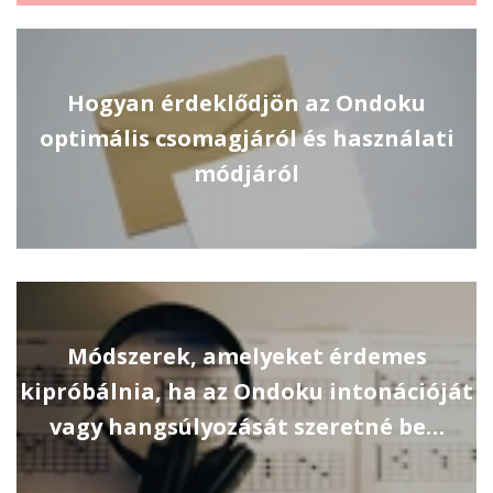
Hogyan érdeklődjön az Ondoku
optimális csomagjáról és használati
módjáról
Módszerek, amelyeket érdemes
kipróbálnia, ha az Ondoku intonációját
vagy hangsúlyozását szeretné be…