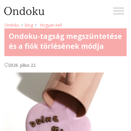
Ondoku
blog
Hogyan kell
Ondoku-tagság megszüntetése
és a fiók törlésének módja
2026. július 22.