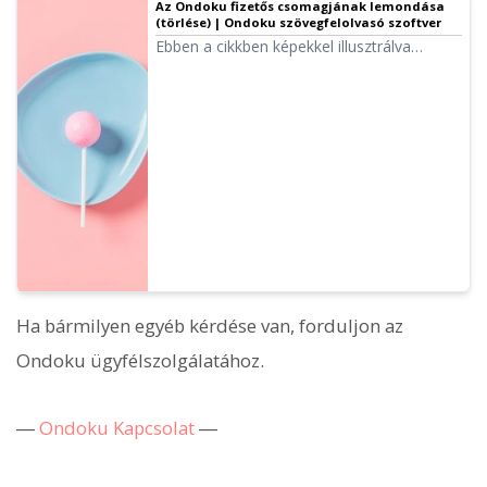
Az Ondoku fizetős csomagjának lemondása
(törlése) | Ondoku szövegfelolvasó szoftver
Ebben a cikkben képekkel illusztrálva
mutatjuk be, hogyan mondhatja le az
Ondoku fizetős csomagját.
Ha bármilyen egyéb kérdése van, forduljon az
Ondoku ügyfélszolgálatához.
―
Ondoku Kapcsolat
―