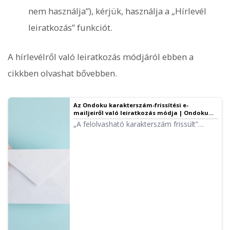
nem használja”), kérjük, használja a „Hírlevél
leiratkozás” funkciót.
A hírlevélről való leiratkozás módjáról ebben a
cikkben olvashat bővebben.
Az Ondoku karakterszám-frissítési e-
mailjeiről való leiratkozás módja | Ondoku
szövegfelolvasó szoftver
„A felolvasható karakterszám frissült”
tárgyú e-maileket azért küldjük, hogy
tájékoztassuk a karakterszám frissítéséről.
Ebben a cikkben képekkel illusztrálva
mutatjuk be, hogyan állíthatja le az Ondoku
karakterszám-frissítési e-mailjeit.