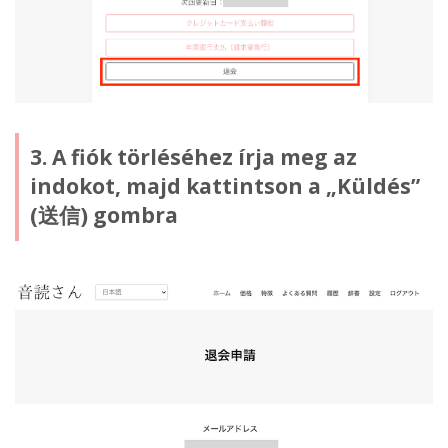
3. A fiók törléséhez írja meg az
indokot, majd kattintson a „Küldés”
(送信) gombra