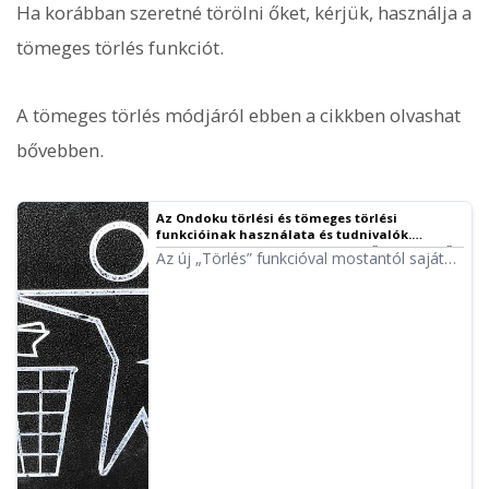
Ha korábban szeretné törölni őket, kérjük, használja a
tömeges törlés funkciót.
A tömeges törlés módjáról ebben a cikkben olvashat
bővebben.
Az Ondoku törlési és tömeges törlési
funkcióinak használata és tudnivalók.
Szövegek és adatok törlése az előzményekből
Az új „Törlés” funkcióval mostantól saját
és a szerverről | Ondoku szövegfelolvasó
maga is egyszerűen törölheti a korábban
szoftver
felolvasott adatokat! Bemutatjuk a törlési
és tömeges törlési funkciók használatát és
a fontos tudnivalókat.