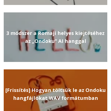
3 módszer a Romaji helyes kiejtéséhez
az „Ondoku” AI hanggal
[Frissítés] Hogyan töltsük le az Ondoku
hangfájlokat WAV formátumban