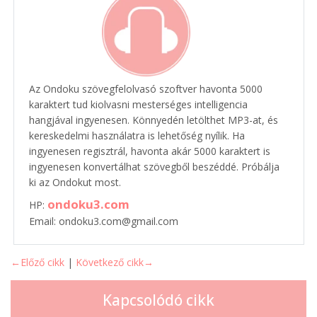
Az Ondoku szövegfelolvasó szoftver havonta 5000
karaktert tud kiolvasni mesterséges intelligencia
hangjával ingyenesen. Könnyedén letölthet MP3-at, és
kereskedelmi használatra is lehetőség nyílik. Ha
ingyenesen regisztrál, havonta akár 5000 karaktert is
ingyenesen konvertálhat szövegből beszéddé. Próbálja
ki az Ondokut most.
ondoku3.com
HP:
Email: ondoku3.com@gmail.com
←Előző cikk
|
Következő cikk→
Kapcsolódó cikk