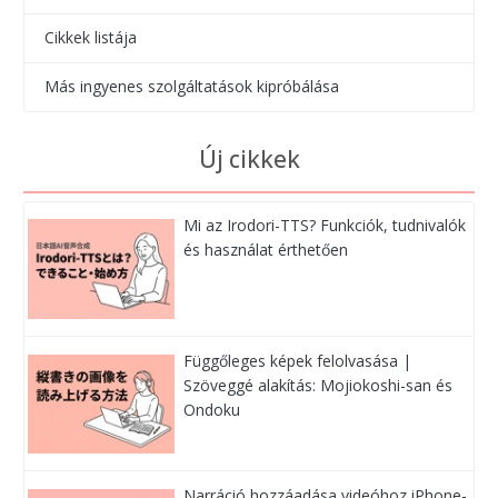
Cikkek listája
Más ingyenes szolgáltatások kipróbálása
Új cikkek
Mi az Irodori-TTS? Funkciók, tudnivalók
és használat érthetően
Függőleges képek felolvasása |
Szöveggé alakítás: Mojiokoshi-san és
Ondoku
Narráció hozzáadása videóhoz iPhone-