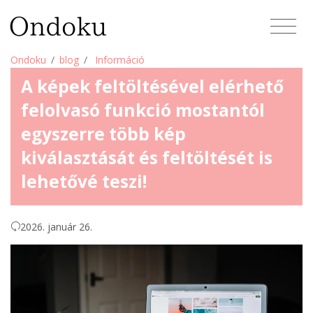
Ondoku
blog
Információ
A képek feltöltésével elérhető
felolvasó funkció mostantól
egyszerre több kép
kiválasztását és feltöltését is
lehetővé teszi!
2026. január 26.