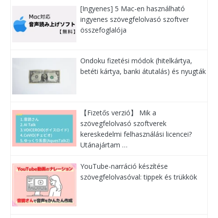
[Ingyenes] 5 Mac-en használható
ingyenes szövegfelolvasó szoftver
összefoglalója
Ondoku fizetési módok (hitelkártya,
betéti kártya, banki átutalás) és nyugták
【Fizetős verzió】 Mik a
szövegfelolvasó szoftverek
kereskedelmi felhasználási licencei?
Utánajártam …
YouTube-narráció készítése
szövegfelolvasóval: tippek és trükkök