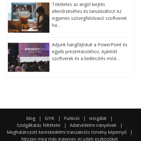
Tökéletes az angol kiejtés
ellenőrzéséhez és tanulásához! Az
ingyenes szövegfelolvasó szoftverek
ha…
Adjunk hangfájlokat a PowerPoint és
egyéb prezentációkhoz. Ajánlott
szoftverek és a beillesztés mód…
blog
|
GYIK
|
Funkció
|
vizsgálat
|
Szolgáltatás feltételei
|
Adatvédelmi irányelvek
|
Meghatározott kereskedelmi tranzakciós törvény képernyő
|
Nézzen meg más ingyenes AI üzleti eszközöket