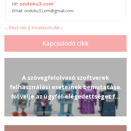
ondoku3.com
HP:
Email: ondoku3.com@gmail.com
←Előző cikk
|
Következő cikk→
Kapcsolódó cikk
A szövegfelolvasó szoftverek
felhasználási eseteinek bemutatása.
Növelje az ügyfél-elégedettséget f…