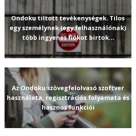
Ondoku tiltott tevékenységek. Tilos
egy személynek (egy felhasználónak)
több ingyenes fiókot birtok…
Az Ondoku szövegfelolvasó szoftver
használata, regisztrációs folyamata és
hasznos funkciói