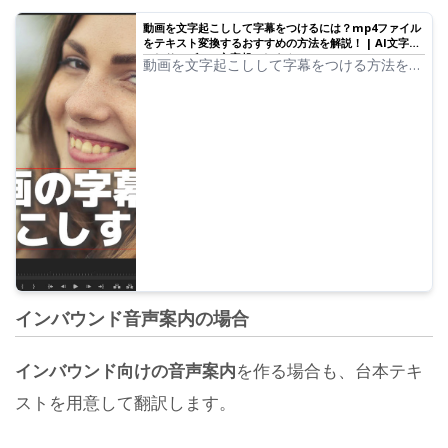
動画を文字起こしして字幕をつけるには？mp4ファイル
をテキスト変換するおすすめの方法を解説！ | AI文字起
こしサービス - 文字起こしさん
動画を文字起こしして字幕をつける方法を解
説します。AI文字起こしツールで字幕を作成
してYouTube向けのmp4ファイルの編集で
使用する方法・流れをソフトごとに紹介。
インバウンド音声案内の場合
インバウンド向けの音声案内
を作る場合も、台本テキ
ストを用意して翻訳します。