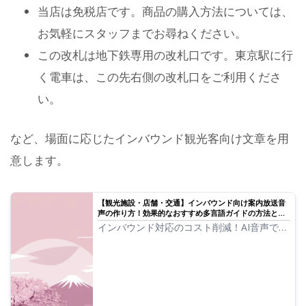
当店は免税店です。商品の購入方法については、
お気軽にスタッフまでお尋ねください。
この改札は地下鉄専用の改札口です。東京駅に行
く電車は、この先右側の改札口をご利用くださ
い。
など、場面に応じたインバウンド観光客向け文章を用
意します。
【観光施設・店舗・交通】インバウンド向け案内放送音
声の作り方！効果的なおすすめ多言語ガイドの方法と
は？
インバウンド対応のコスト削減！AI音声で多
言語案内放送を無料で手軽に作成。音読さん
は80以上の言語・方言に対応し、観光施設、
店舗、交通機関に最適。案内業務を効率化
し、顧客満足度向上！詳しくはこちら。