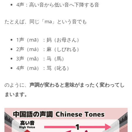
4声：高い音から低い音へ下降する音
たとえば、同じ「ma」という音でも
1声（mā）：妈（お母さん）
2声（má）：麻（しびれる）
3声（mǎ）：马（馬）
4声（mà）：骂（叱る）
のように、
声調が変わると意味がまったく変わってし
まいます。