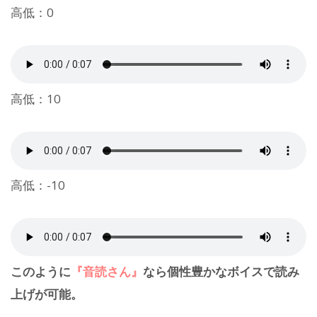
高低：0
高低：10
高低：-10
このように
『音読さん』
なら個性豊かなボイスで読み
上げが可能。