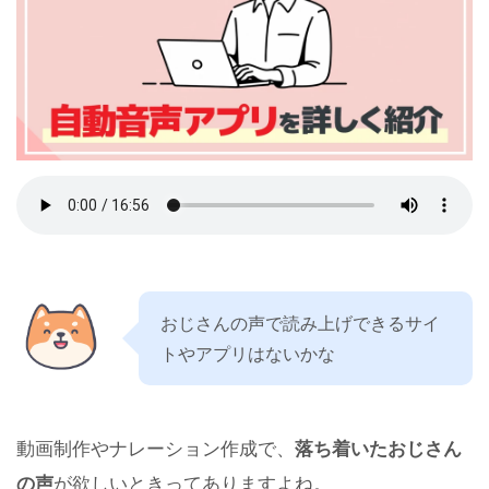
おじさんの声で読み上げできるサイ
トやアプリはないかな
動画制作やナレーション作成で、
落ち着いたおじさん
の声
が欲しいときってありますよね。