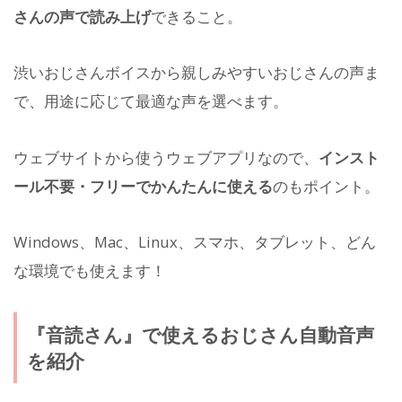
さんの声で読み上げ
できること。
渋いおじさんボイスから親しみやすいおじさんの声ま
で、用途に応じて最適な声を選べます。
ウェブサイトから使うウェブアプリなので、
インスト
ール不要・フリーでかんたんに使える
のもポイント。
Windows、Mac、Linux、スマホ、タブレット、どん
な環境でも使えます！
『音読さん』で使えるおじさん自動音声
を紹介