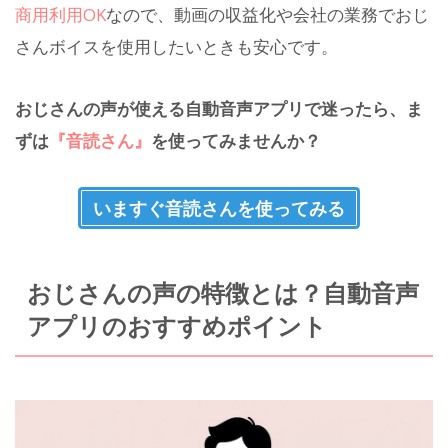
商用利用OK
なので、動画の収益化や会社の業務でおじ
さんボイスを使用したいときも安心です。
おじさんの声が使える自動音声アプリで迷ったら、ま
ずは
『音読さん』
を使ってみませんか？
いますぐ音読さんを使ってみる
おじさんの声の特徴とは？自動音声
アプリのおすすめポイント