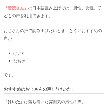
『音読さん』
の日本語読み上げでは、男性、女性、子
どもの声を利用できます。
おじさんの声で読み上げたいとき、とくにおすすめの
声が
けいた
なおき
です。
おすすめのおじさんの声1「けいた」
「けいた」
は落ち着いた雰囲気の男性の声。