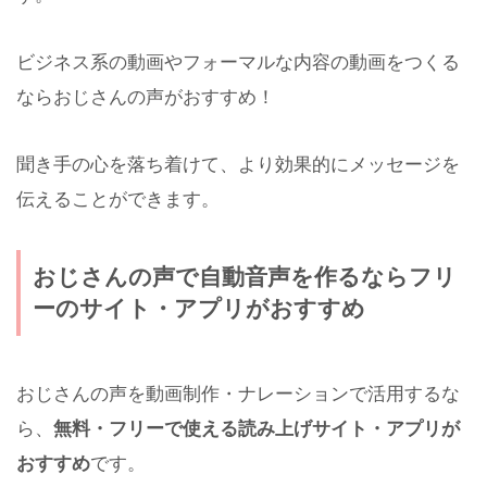
ビジネス系の動画やフォーマルな内容の動画をつくる
ならおじさんの声がおすすめ！
聞き手の心を落ち着けて、より効果的にメッセージを
伝えることができます。
おじさんの声で自動音声を作るならフリ
ーのサイト・アプリがおすすめ
おじさんの声を動画制作・ナレーションで活用するな
ら、
無料・フリーで使える読み上げサイト・アプリが
おすすめ
です。