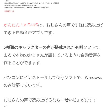
かんたん！AITalk5
は、おじさんの声で手軽に読み上げ
できる自動音声アプリです。
5種類のキャラクターの声が搭載された有料ソフト
で、
まるで本物のおじさんが話しているような自動音声を
作ることができます。
パソコンにインストールして使うソフトで、Windows
のみ対応しています。
おじさんの声で読み上げるなら
「せいじ」
がおすす