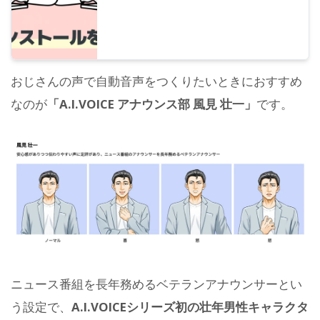
おじさんの声で自動音声をつくりたいときにおすすめ
なのが
「A.I.VOICE アナウンス部 風見 壮一」
です。
ニュース番組を長年務めるベテランアナウンサーとい
う設定で、
A.I.VOICEシリーズ初の壮年男性キャラクタ