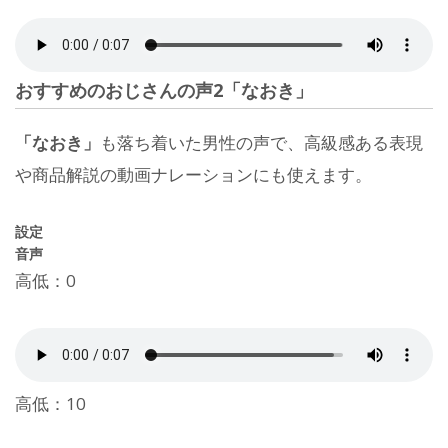
おすすめのおじさんの声2「なおき」
「なおき」
も落ち着いた男性の声で、高級感ある表現
や商品解説の動画ナレーションにも使えます。
設定
音声
高低：0
高低：10