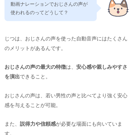
動画ナレーションでおじさんの声が
使われるのってどうして？
じつは、おじさんの声を使った自動音声にはたくさん
のメリットがあるんです。
おじさんの声の最大の特徴
は、
安心感や親しみやすさ
を演出
できること。
おじさんの声は、若い男性の声と比べてより強く安心
感を与えることが可能。
また、
説得力や信頼感
が必要な場面にも向いていま
す。