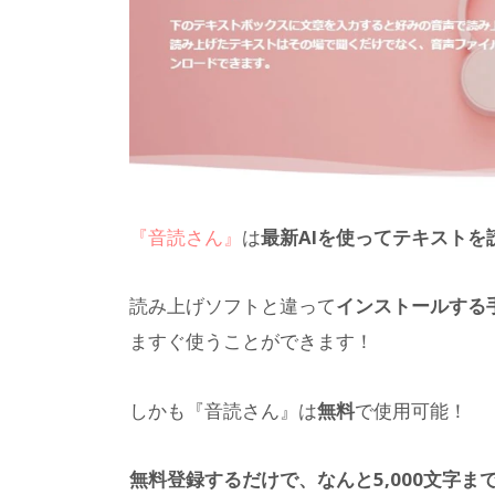
『音読さん』
は
最新AIを使ってテキスト
読み上げソフトと違って
インストールする
ますぐ使うことができます！
しかも『音読さん』は
無料
で使用可能！
無料登録するだけで、なんと5,000文字