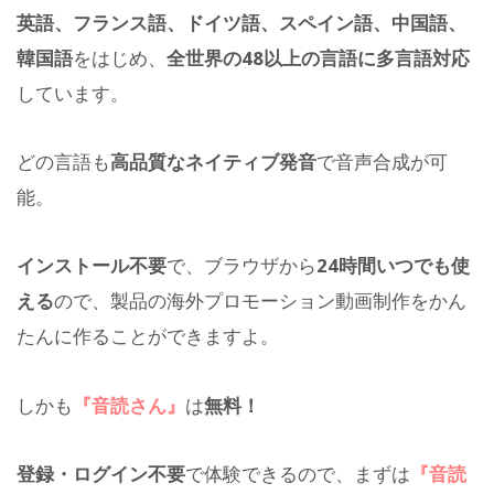
英語、フランス語、ドイツ語、スペイン語、中国語、
韓国語
をはじめ、
全世界の48以上の言語に多言語対応
しています。
どの言語も
高品質なネイティブ発音
で音声合成が可
能。
インストール不要
で、ブラウザから
24時間いつでも使
える
ので、製品の海外プロモーション動画制作をかん
たんに作ることができますよ。
しかも
『音読さん』
は
無料！
登録・ログイン不要
で体験できるので、まずは
『音読