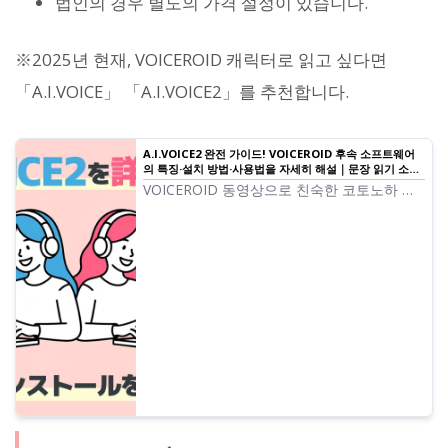
법인의 경우 별도의 가격 설정이 있습니다.
※2025년 현재, VOICEROID 캐릭터로 읽고 싶다면
「A.I.VOICE」 「A.I.VOICE2」를 추천합니다.
A.I.VOICE2 완전 가이드! VOICEROID 후속 소프트웨어
의 특징·설치 방법·사용법을 자세히 해설｜문장 읽기 소프
트웨어 Ondoku
VOICEROID 동영상으로 친숙한 코토노하 아
카네·아오이, 유즈키 유카리를 사용할 수 있는
A.I.VOICE2의 특징과 사용법을 해설. 설치 방
법부터 음성 내보내기까지 자세히 소개.