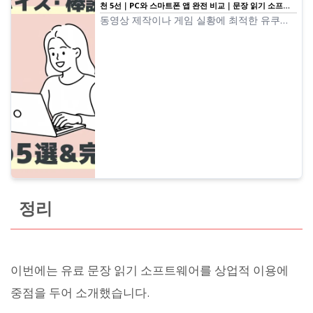
천 5선｜PC와 스마트폰 앱 완전 비교｜문장 읽기 소프트
웨어 Ondoku
동영상 제작이나 게임 실황에 최적한 유쿠리
보이스·Bouyomi 소프트웨어를 엄선하여 소
개. PC부터 스마트폰까지, 2025년 최신 앱으
로 누구나 쉽게 고품질 음성을 만들 수 있는
방법을 해설합니다.
정리
이번에는 유료 문장 읽기 소프트웨어를 상업적 이용에
중점을 두어 소개했습니다.