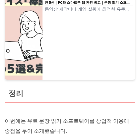
천 5선｜PC와 스마트폰 앱 완전 비교｜문장 읽기 소프트
웨어 Ondoku
동영상 제작이나 게임 실황에 최적한 유쿠리
보이스·Bouyomi 소프트웨어를 엄선하여 소
개. PC부터 스마트폰까지, 2025년 최신 앱으
로 누구나 쉽게 고품질 음성을 만들 수 있는
방법을 해설합니다.
정리
이번에는 유료 문장 읽기 소프트웨어를 상업적 이용에
중점을 두어 소개했습니다.