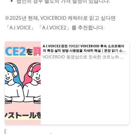
법인의 경우 별도의 가격 설정이 있습니다.
※2025년 현재, VOICEROID 캐릭터로 읽고 싶다면
「A.I.VOICE」 「A.I.VOICE2」를 추천합니다.
A.I.VOICE2 완전 가이드! VOICEROID 후속 소프트웨어
의 특징·설치 방법·사용법을 자세히 해설｜문장 읽기 소프
트웨어 Ondoku
VOICEROID 동영상으로 친숙한 코토노하 아
카네·아오이, 유즈키 유카리를 사용할 수 있는
A.I.VOICE2의 특징과 사용법을 해설. 설치 방
법부터 음성 내보내기까지 자세히 소개.