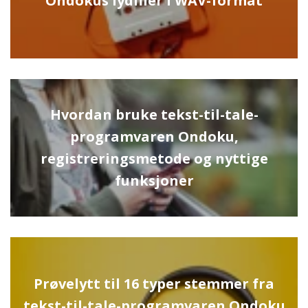
Ondokus lydfiler i WAV-format
Hvordan bruke tekst-til-tale-
programvaren Ondoku,
registreringsmetode og nyttige
funksjoner
Prøvelytt til 16 typer stemmer fra
tekst-til-tale-programvaren Ondoku