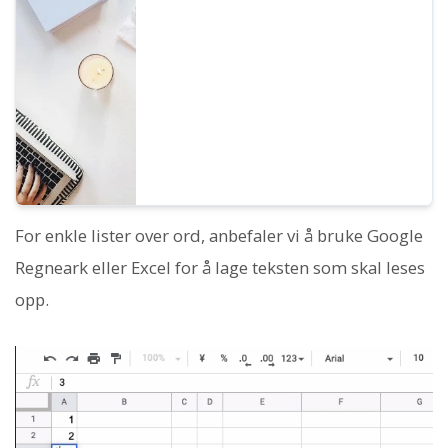
kontrollere Ondokus uttale ytterligere. Vi vil
introdusere hvordan du bruker SSML i
Ondoku og kodene i detalj.
For enkle lister over ord, anbefaler vi å bruke Google
Regneark eller Excel for å lage teksten som skal leses
opp.