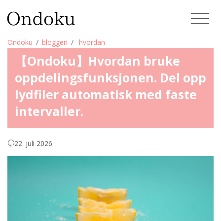
Ondoku
bloggen
hvordan
【Ondoku】Hvordan bruke
oppdelingsfunksjonen. Del opp
lydfiler automatisk med faste
intervaller.
22. juli 2026