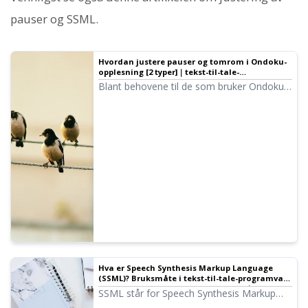
pauser og SSML.
Hvordan justere pauser og tomrom i Ondoku-
opplesning [2 typer]｜tekst-til-tale-
programvare Ondoku
Blant behovene til de som bruker Ondoku,
er det et ønske om å "ha litt mer pause".
Hvis det er snakk om å justere "pauser"
ved å legge inn litt mer tid, finnes det to
typer justeringsmetoder: 1. Tegnsetting 2.
SSML.
Hva er Speech Synthesis Markup Language
(SSML)? Bruksmåte i tekst-til-tale-programvare
og en liste over de viktigste kodene.｜tekst-til-
SSML står for Speech Synthesis Markup
tale-programvare Ondoku
Language. Ved å skrive SSML-koder kan du