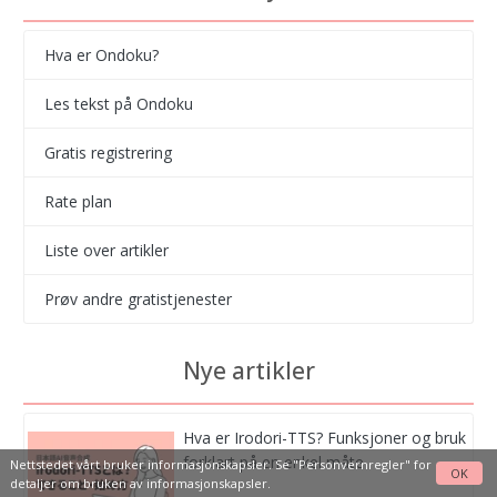
Hva er Ondoku?
Les tekst på Ondoku
Gratis registrering
Rate plan
Liste over artikler
Prøv andre gratistjenester
Nye artikler
Hva er Irodori-TTS? Funksjoner og bruk
forklart på en enkel måte
Nettstedet vårt bruker informasjonskapsler. Se
"Personvernregler"
for
OK
detaljer om bruken av informasjonskapsler.