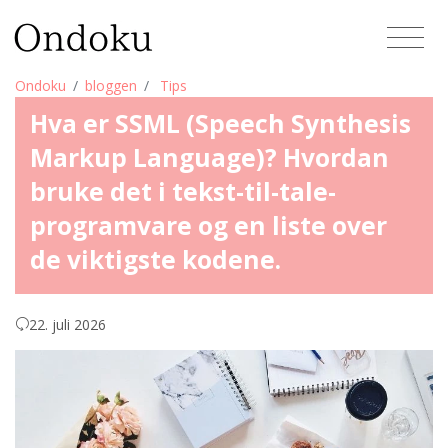
Ondoku
bloggen
Tips
Hva er SSML (Speech Synthesis
Markup Language)? Hvordan
bruke det i tekst-til-tale-
programvare og en liste over
de viktigste kodene.
22. juli 2026