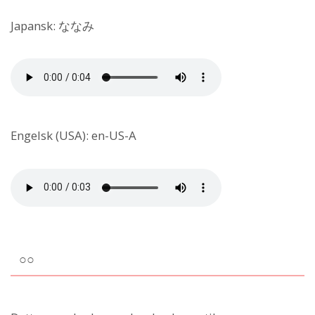
Japansk: ななみ
Engelsk (USA): en-US-A
○○