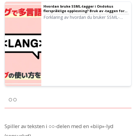
Hvordan bruke SSML-tagger i Ondokus
flerspråklige opplesning? Bruk av
-taggen for
flerspråklige stemmer | Tekst-til-tale-
Forklaring av hvordan du bruker SSML-
programvare Ondoku
tagger med Ondokus flerspråklige funksjon.
Inkluderer maler som kan kopieres og
limes inn. Ideell for YouTube-videoer og
produksjon av språkmateriell!
○○
Spiller av teksten i ○○-delen med en «biip»-lyd
(sensurlyd).