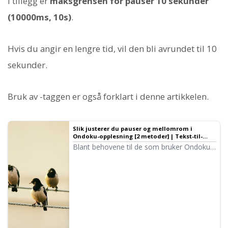
I tillegg er
maksgrensen for pauser 10 sekunder
(10000ms, 10s)
.
Hvis du angir en lengre tid, vil den bli avrundet til 10
sekunder.
Bruk av
-taggen er også forklart i denne artikkelen.
Slik justerer du pauser og mellomrom i
Ondoku-opplesning [2 metoder] | Tekst-til-
tale-programvare Ondoku
Blant behovene til de som bruker Ondoku,
er ønske om «litt lengre pauser». For å
justere slike pauser, finnes det to metoder:
1. Tegnsetting 2. SSML.