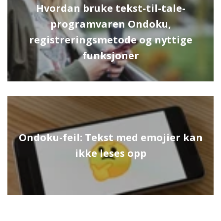
Hvordan bruke tekst-til-tale-
programvaren Ondoku,
registreringsmetode og nyttige
funksjoner
Ondoku-feil: Tekst med emojier kan
ikke leses opp