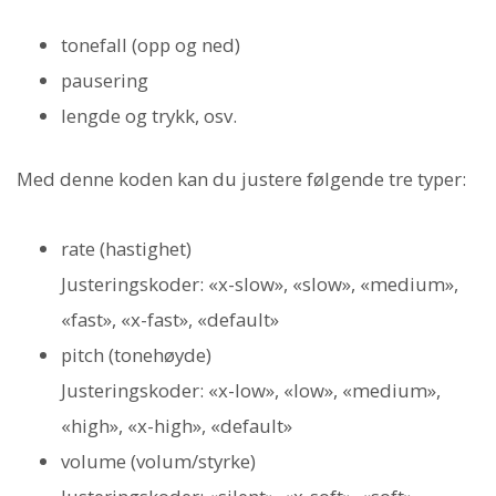
tonefall (opp og ned)
pausering
lengde og trykk, osv.
Med denne koden kan du justere følgende tre typer:
rate (hastighet)
Justeringskoder: «x-slow», «slow», «medium»,
«fast», «x-fast», «default»
pitch (tonehøyde)
Justeringskoder: «x-low», «low», «medium»,
«high», «x-high», «default»
volume (volum/styrke)