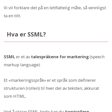
Vi vil forklare det på en lettfattelig måte, så vennligst
ta en titt.
Hva er SSML?
SSML
er et av
talespråkene for markering
(speech
markup language).
Et «markeringsspråk» er et språk som definerer
strukturen (rollen) til hver del av teksten, akkurat
som HTML.
Ved å skrive SSML-kode kan du
kontrollere