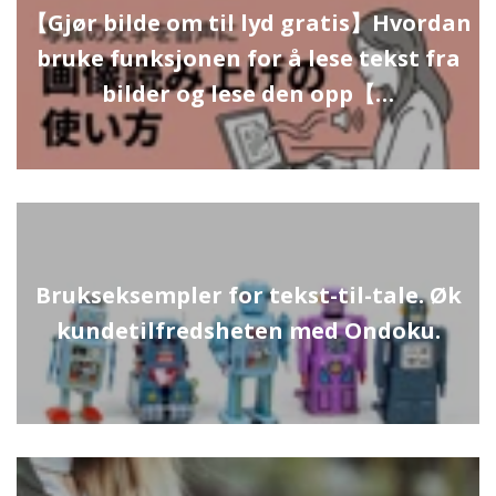
【Gjør bilde om til lyd gratis】Hvordan
bruke funksjonen for å lese tekst fra
bilder og lese den opp【…
Brukseksempler for tekst-til-tale. Øk
kundetilfredsheten med Ondoku.