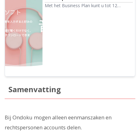
Met het Business Plan kunt u tot 12
miljoen tekens per jaar laten voorlezen.
Teksten die met hoogwaardige stemmen
worden voorgelezen, kunnen als
audiobestand (.mp3) worden gegenereerd
en kunnen ook worden gebruikt voor
werkzaamheden in opdracht.
Samenvatting
Bij Ondoku mogen alleen eenmanszaken en
rechtspersonen accounts delen.