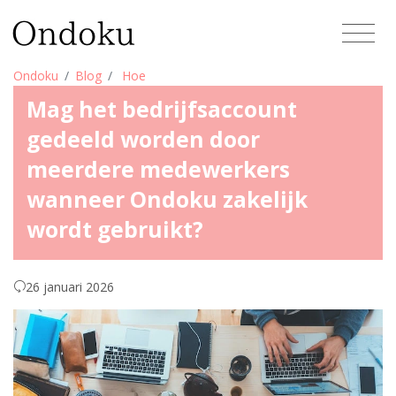
Ondoku
Blog
Hoe
Mag het bedrijfsaccount
gedeeld worden door
meerdere medewerkers
wanneer Ondoku zakelijk
wordt gebruikt?
26 januari 2026