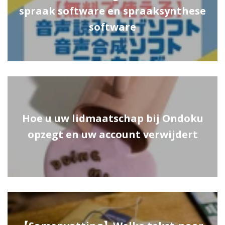
spraak software en spraaksynthese
software
Hoe u uw lidmaatschap bij Ondoku
opzegt en uw account verwijdert