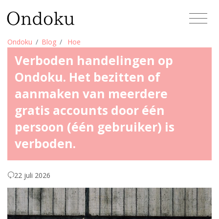
Ondoku
Blog
Hoe
Verboden handelingen op
Ondoku. Het bezitten of
aanmaken van meerdere
gratis accounts door één
persoon (één gebruiker) is
verboden.
22 juli 2026