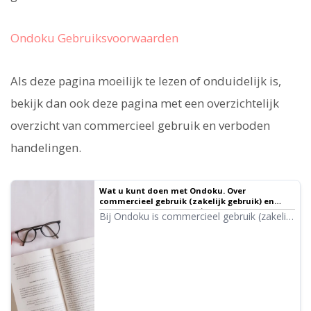
Ondoku Gebruiksvoorwaarden
Als deze pagina moeilijk te lezen of onduidelijk is,
bekijk dan ook deze pagina met een overzichtelijk
overzicht van commercieel gebruik en verboden
handelingen.
Wat u kunt doen met Ondoku. Over
commercieel gebruik (zakelijk gebruik) en
verboden handelingen. ｜ Tekst-naar-spraak
Bij Ondoku is commercieel gebruik (zakelijk
software Ondoku
gebruik) mogelijk. Gebruik met het doel om
direct of indirect geldelijke winst te
behalen, ongeacht of u een individu of een
rechtspersoon bent, wordt beschouwd als
commercieel gebruik. Houd er echter
rekening mee dat Ondoku verboden
handelingen heeft vastgesteld. In dit artikel