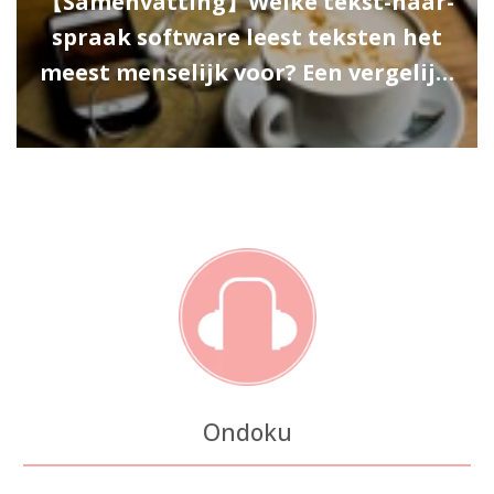
【Samenvatting】Welke tekst-naar-
spraak software leest teksten het
meest menselijk voor? Een vergelij…
Ondoku