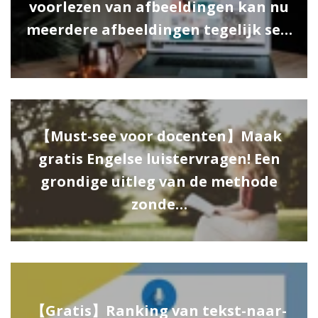
voorlezen van afbeeldingen kan nu
meerdere afbeeldingen tegelijk se…
【Must-see voor docenten】Maak
gratis Engelse luistervragen! Een
grondige uitleg van de methode
zonde…
【Gratis】Ranking van tekst-naar-