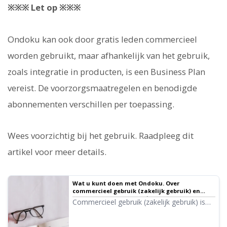
※※※ Let op ※※※
Ondoku kan ook door gratis leden commercieel
worden gebruikt, maar afhankelijk van het gebruik,
zoals integratie in producten, is een Business Plan
vereist. De voorzorgsmaatregelen en benodigde
abonnementen verschillen per toepassing.
Wees voorzichtig bij het gebruik. Raadpleeg dit
artikel voor meer details.
Wat u kunt doen met Ondoku. Over
commercieel gebruik (zakelijk gebruik) en
verboden handelingen. ｜ Tekst-naar-spraak
Commercieel gebruik (zakelijk gebruik) is
software Ondoku
mogelijk bij Ondoku. Gebruik met het doel
direct of indirect financieel gewin te