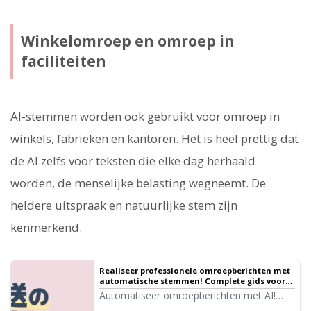
Winkelomroep en omroep in
faciliteiten
AI-stemmen worden ook gebruikt voor omroep in
winkels, fabrieken en kantoren. Het is heel prettig dat
de AI zelfs voor teksten die elke dag herhaald
worden, de menselijke belasting wegneemt. De
heldere uitspraak en natuurlijke stem zijn
kenmerkend.
Realiseer professionele omroepberichten met
automatische stemmen! Complete gids voor
AI-aankondigingen ｜ Tekst-naar-spraak
Automatiseer omroepberichten met AI!
software Ondoku
Met Ondoku maakt u gratis automatische