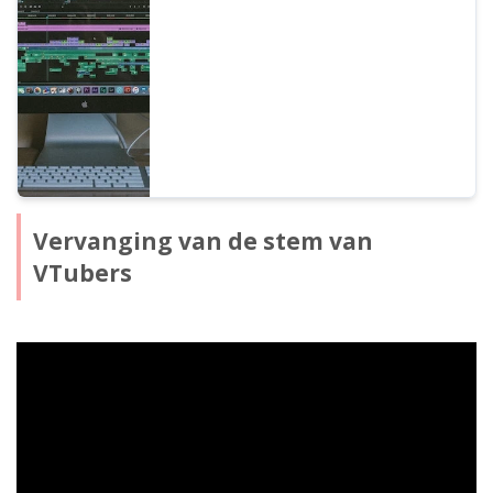
aanpassen van natuurlijke intonatie en tips
voor het bewerken in
videobewerkingssoftware. Een must-see
voor iedereen die de videoproductie wil
efficiënter maken met tekst-naar-spraak
software!
Vervanging van de stem van
VTubers