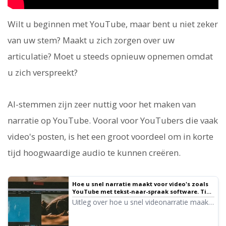
Wilt u beginnen met YouTube, maar bent u niet zeker
van uw stem? Maakt u zich zorgen over uw
articulatie? Moet u steeds opnieuw opnemen omdat
u zich verspreekt?
AI-stemmen zijn zeer nuttig voor het maken van
narratie op YouTube. Vooral voor YouTubers die vaak
video's posten, is het een groot voordeel om in korte
tijd hoogwaardige audio te kunnen creëren.
Hoe u snel narratie maakt voor video's zoals
YouTube met tekst-naar-spraak software. Tips
en aandachtspunten ｜ Tekst-naar-spraak
Uitleg over hoe u snel videonarratie maakt
software Ondoku
met Ondoku. Van het schrijven van een
script tot het gebruik van Ondoku, het