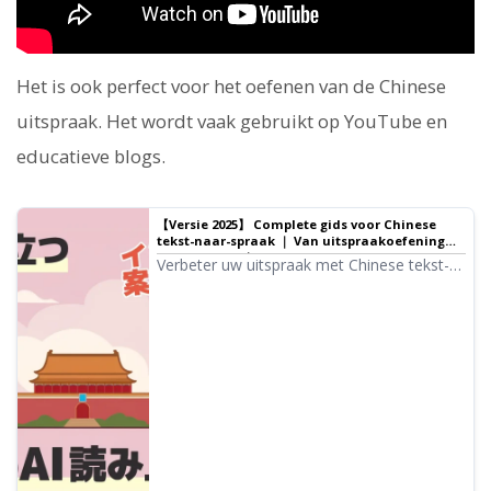
Het is ook perfect voor het oefenen van de Chinese
uitspraak. Het wordt vaak gebruikt op YouTube en
educatieve blogs.
【Versie 2025】 Complete gids voor Chinese
tekst-naar-spraak ｜ Van uitspraakoefening
tot toerisme ｜ Tekst-naar-spraak software
Verbeter uw uitspraak met Chinese tekst-
Ondoku
naar-spraakdiensten! Uitleg over de
kenmerken en het gebruik van tools die
Mandarijn, Taiwanees Chinees en
Kantonees ondersteunen. Waarom
probeert u als beginner of gevorderde niet
deze gratis Chinese tekst-naar-
spraaktools?