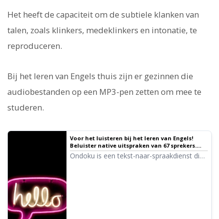
Het heeft de capaciteit om de subtiele klanken van
talen, zoals klinkers, medeklinkers en intonatie, te
reproduceren.
Bij het leren van Engels thuis zijn er gezinnen die
audiobestanden op een MP3-pen zetten om mee te
studeren.
Voor het luisteren bij het leren van Engels!
Beluister native uitspraken van 67 sprekers.
Stemmen van vrouwen, mannen, meisjes en
Ondoku is een tekst-naar-spraakdienst die
jongens! ｜ Tekst-naar-spraak software
woorden uit de hele wereld kan uitspreken.
Ondoku
U kunt 67 soorten Engelse stemmen van
Ondoku beluisteren.