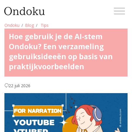
Ondoku
Blog
Tips
Hoe gebruik je de AI-stem
Ondoku? Een verzameling
gebruiksideeën op basis van
praktijkvoorbeelden
22 juli 2026