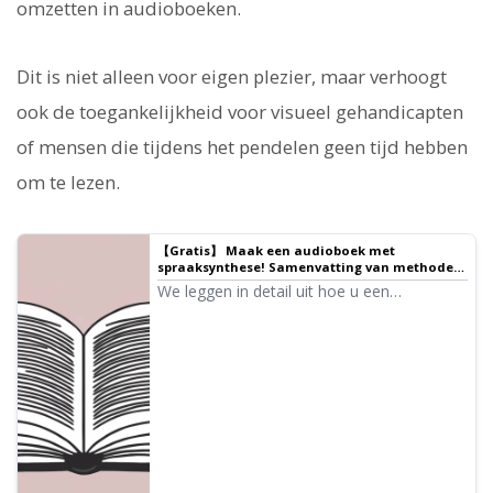
omzetten in audioboeken.
Dit is niet alleen voor eigen plezier, maar verhoogt
ook de toegankelijkheid voor visueel gehandicapten
of mensen die tijdens het pendelen geen tijd hebben
om te lezen.
【Gratis】 Maak een audioboek met
spraaksynthese! Samenvatting van methoden
om zelf audioboeken te maken met
We leggen in detail uit hoe u een
voorleesdiensten ｜ Tekst-naar-spraak
audioboek kunt maken met gratis AI-
software Ondoku
voorleesdiensten en -software, evenals de
aanbevolen diensten en software.