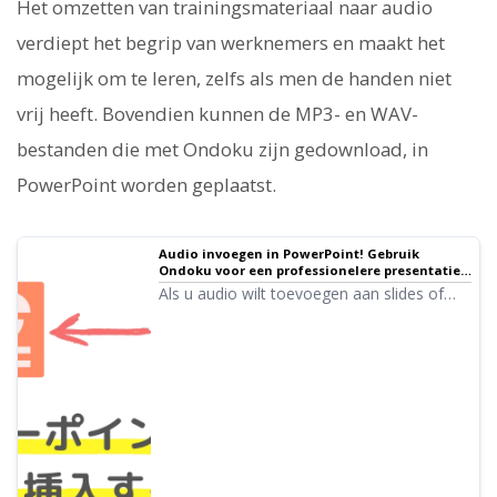
Het omzetten van trainingsmateriaal naar audio
verdiept het begrip van werknemers en maakt het
mogelijk om te leren, zelfs als men de handen niet
vrij heeft. Bovendien kunnen de MP3- en WAV-
bestanden die met Ondoku zijn gedownload, in
PowerPoint worden geplaatst.
Audio invoegen in PowerPoint! Gebruik
Ondoku voor een professionelere presentatie.
｜ Tekst-naar-spraak software Ondoku
Als u audio wilt toevoegen aan slides of
presentaties die in PowerPoint zijn
gemaakt, wordt dit in dit artikel zorgvuldig
uitgelegd met afbeeldingen en video's.