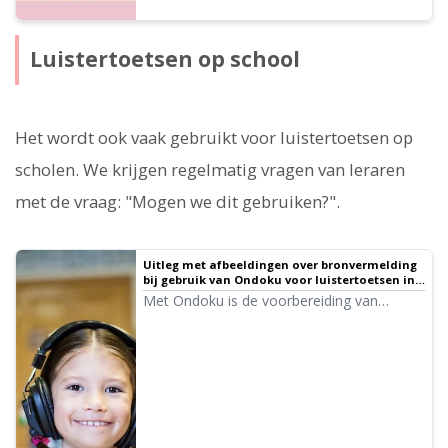
Luistertoetsen op school
Het wordt ook vaak gebruikt voor luistertoetsen op
scholen. We krijgen regelmatig vragen van leraren
met de vraag: "Mogen we dit gebruiken?".
Uitleg met afbeeldingen over bronvermelding
bij gebruik van Ondoku voor luistertoetsen in
het onderwijs ｜ Tekst-naar-spraak software
Met Ondoku is de voorbereiding van
Ondoku
verschillende luistertoetsen in het Engels,
Chinees, etc. eenvoudig! Hier leggen we in
detail uit hoe onderwijsinstellingen zoals
openbare scholen bronvermelding moeten
toepassen en wat de regels voor gebruik
zijn.