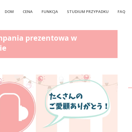
DOM
CENA
FUNKCJA
STUDIUM PRZYPADKU
FAQ
mpania prezentowa w
ie