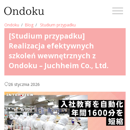
Ondoku
Blog
Studium przypadku
[Studium przypadku]
Realizacja efektywnych
szkoleń wewnętrznych z
Ondoku – Juchheim Co., Ltd.
26 stycznia 2026