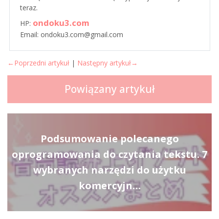
teraz.
ondoku3.com
HP:
Email: ondoku3.com@gmail.com
←Poprzedni artykuł
|
Następny artykuł→
Powiązany artykuł
Podsumowanie polecanego
oprogramowania do czytania tekstu. 7
wybranych narzędzi do użytku
komercyjn…