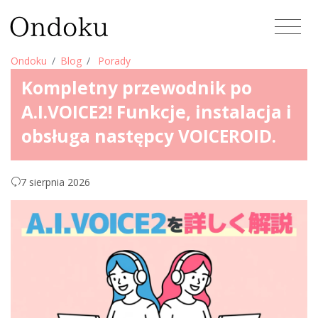
Ondoku
Blog
Porady
Kompletny przewodnik po
A.I.VOICE2! Funkcje, instalacja i
obsługa następcy VOICEROID.
7 sierpnia 2026