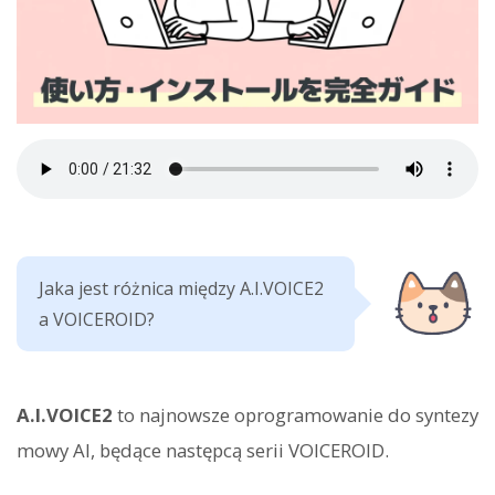
Jaka jest różnica między A.I.VOICE2
a VOICEROID?
A.I.VOICE2
to najnowsze oprogramowanie do syntezy
mowy AI, będące następcą serii VOICEROID.