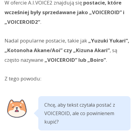
W ofercie A.I.VOICE2 znajdują się
postacie, które
wcześniej były sprzedawane jako „VOICEROID” i
„VOICEROID2”
.
Nadal popularne postacie, takie jak
„Yuzuki Yukari”,
„Kotonoha Akane/Aoi” czy „Kizuna Akari”
, są
często nazywane
„VOICEROID” lub „Boiro”
.
Z tego powodu:
Chcę, aby tekst czytała postać z
VOICEROID, ale co powinienem
kupić?