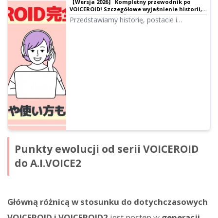
【Wersja 2026】 Kompletny przewodnik po
VOICEROID! Szczegółowe wyjaśnienie historii,
postaci, sposobu użycia i kultury Boiro
Przedstawiamy historię, postacie i
najnowsze sposoby użycia VOICEROID w
2026 roku. Wyjaśniamy również popularne
postacie, takie jak Yuzuki Yukari i Kotonoha
Akane/Aoi, kulturę Boiro, a także VoiChebi i
Software Talk.
Punkty ewolucji od serii VOICEROID
do A.I.VOICE2
Główną różnicą w stosunku do dotychczasowych
VOICEROID i VOICEROID2
jest postęp w
generacji