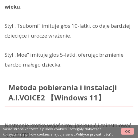
wieku
.
Styl „Tsubomi” imituje głos 10-latki, co daje bardziej
dziecięce i urocze wrażenie.
Styl „Moe” imituje głos 5-latki, oferując brzmienie
bardzo małego dziecka.
Metoda pobierania i instalacji
A.I.VOICE2 【Windows 11】
Następnie krótko wyjaśnimy, jak kupić i zainstalować
Nasza strona korzysta z plików cookies.Szczegóły dotyczące
OK
A.I.VOICE2!
korzystania z plików cookies znajdują się w
„Polityce prywatności”
.