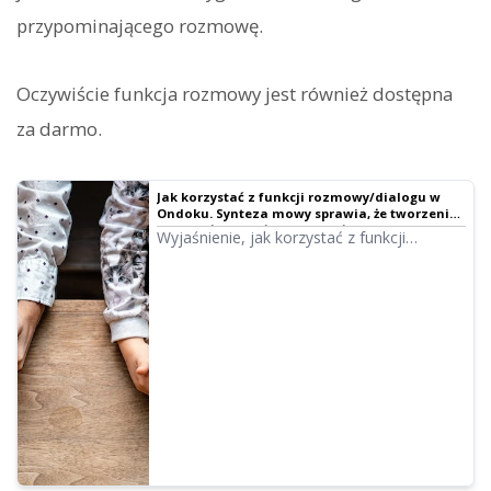
przypominającego rozmowę.
Oczywiście funkcja rozmowy jest również dostępna
za darmo.
Jak korzystać z funkcji rozmowy/dialogu w
Ondoku. Synteza mowy sprawia, że tworzenie
materiałów do słuchania i długich tekstów jest
Wyjaśnienie, jak korzystać z funkcji
jeszcze wygodniejsze!
rozmowy w Ondoku! Przedstawiamy
instrukcję obrazkową oraz konkretne
przykłady zastosowań funkcji rozmowy.