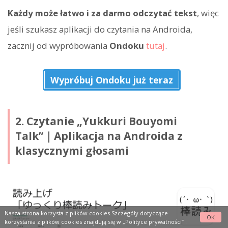
Każdy może łatwo i za darmo odczytać tekst
, więc
jeśli szukasz aplikacji do czytania na Androida,
zacznij od wypróbowania
Ondoku
tutaj
.
Wypróbuj Ondoku już teraz
2. Czytanie „Yukkuri Bouyomi
Talk”｜Aplikacja na Androida z
klasycznymi głosami
Nasza strona korzysta z plików cookies.Szczegóły dotyczące
OK
korzystania z plików cookies znajdują się w
„Polityce prywatności”
.