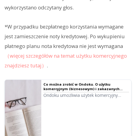
wykorzystano odczytany głos.
*W przypadku bezpłatnego korzystania wymagane
jest zamieszczenie noty kredytowej. Po wykupieniu
płatnego planu nota kredytowa nie jest wymagana
（więcej szczegółów na temat użytku komercyjnego
znajdziesz tutaj）
.
Co można zrobić w Ondoku. O użytku
komercyjnym (biznesowym) i zakazanych
czynnościach.
Ondoku umożliwia użytek komercyjny
(biznesowy). Korzystanie w celu uzyskania
korzyści finansowych, bezpośrednio lub
pośrednio, przez osoby prywatne lub firmy,
jest uznawane za użytek komercyjny.
Należy jednak pamiętać o zakazanych
działaniach. Przedstawiamy, co można, a
czego nie można robić w Ondoku...