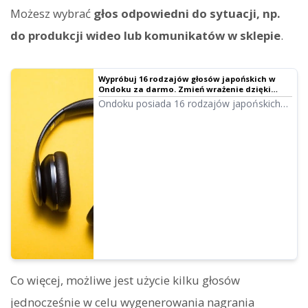
Możesz wybrać
głos odpowiedni do sytuacji, np.
do produkcji wideo lub komunikatów w sklepie
.
Wypróbuj 16 rodzajów głosów japońskich w
Ondoku za darmo. Zmień wrażenie dzięki
regulacji wysokości.
Ondoku posiada 16 rodzajów japońskich
głosów. Dostępne są zarówno głosy
męskie, jak i żeńskie. Przygotowaliśmy
próbki 8 najpopularniejszych głosów
japońskich oraz ich wersji z regulacją
wysokości.
Co więcej, możliwe jest użycie kilku głosów
jednocześnie w celu wygenerowania nagrania