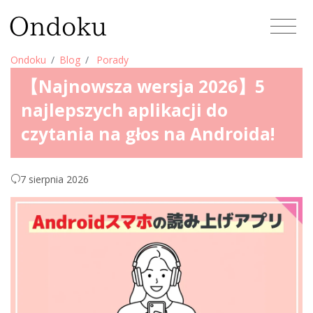
Ondoku
Blog
Porady
【Najnowsza wersja 2026】5
najlepszych aplikacji do
czytania na głos na Androida!
7 sierpnia 2026