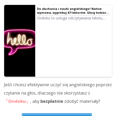
Do słuchania i nauki angielskiego! Native
wymowa, wypróbuj 67 lektorów. Głosy kobiece,
męskie, dziewczęce i chłopięce!
Ondoku to usługa odczytywania tekstu,
która pozwala na wymowę słów w wielu
językach świata. Możesz wypróbować 67
rodzajów angielskich głosów w Ondoku.
Jeśli chcesz efektywnie uczyć się angielskiego poprzez
czytanie na głos, dlaczego nie skorzystasz z
「Ondoku」
, aby
bezpłatnie
zdobyć materiały?