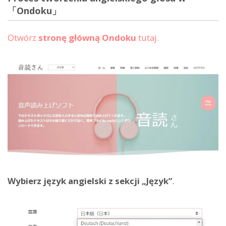
「Ondoku」
Otwórz
stronę główną Ondoku
tutaj.
Wybierz język angielski z sekcji „Język”
.