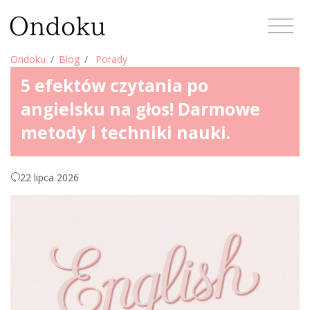
Ondoku
Blog
Porady
5 efektów czytania po
angielsku na głos! Darmowe
metody i techniki nauki.
22 lipca 2026