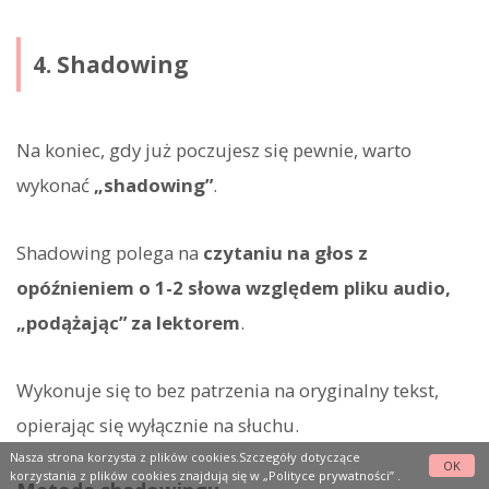
4. Shadowing
Na koniec, gdy już poczujesz się pewnie, warto
wykonać
„shadowing”
.
Shadowing polega na
czytaniu na głos z
opóźnieniem o 1-2 słowa względem pliku audio,
„podążając” za lektorem
.
Wykonuje się to bez patrzenia na oryginalny tekst,
opierając się wyłącznie na słuchu.
Nasza strona korzysta z plików cookies.Szczegóły dotyczące
OK
korzystania z plików cookies znajdują się w
„Polityce prywatności”
.