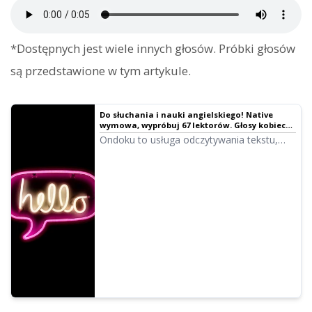
*Dostępnych jest wiele innych głosów. Próbki głosów
są przedstawione w tym artykule.
Do słuchania i nauki angielskiego! Native
wymowa, wypróbuj 67 lektorów. Głosy kobiece,
męskie, dziewczęce i chłopięce!
Ondoku to usługa odczytywania tekstu,
która pozwala na wymowę słów w wielu
językach świata. Możesz wypróbować 67
rodzajów angielskich głosów w Ondoku.