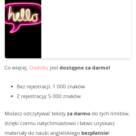
językach z całego świata. Możesz
posłuchać 67 rodzajów angielskich głosów
w Ondoku.
Co więcej,
Ondoku
jest
dostępne za darmo!
Bez rejestracji: 1 000 znaków
Z rejestracją: 5 000 znaków
Możesz odczytywać teksty
za darmo
do tych limitów,
dzięki czemu natychmiastowo i łatwo uzyskasz
materiały do nauki angielskiego
bezpłatnie
!