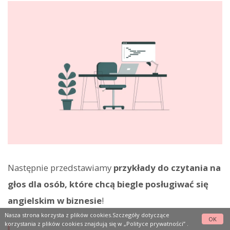
Następnie przedstawiamy
przykłady do czytania na
głos dla osób, które chcą biegle posługiwać się
angielskim w biznesie
!
Nasza strona korzysta z plików cookies.Szczegóły dotyczące
OK
korzystania z plików cookies znajdują się w
„Polityce prywatności”
.