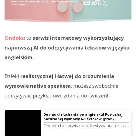
Ondoku
to
serwis internetowy wykorzystujący
najnowszą AI do odczytywania tekstów w języku
angielskim.
Dzięki
realistycznej i łatwej do zrozumienia
wymowie native speakera
, możesz swobodnie
odczytywać przykładowe zdania do ćwiczeń!
Do nauki słuchania po angielsku! Posłuchaj
naturalnej wymowy 67 lektorów (próbki
głosów). Głosy kobiece, męskie, dziewczęce i
Ondoku to serwis do odczytywania tekstu,
chłopięce! | Program do odczytywania tekstu
który pozwala na wymowę słów w
Ondoku