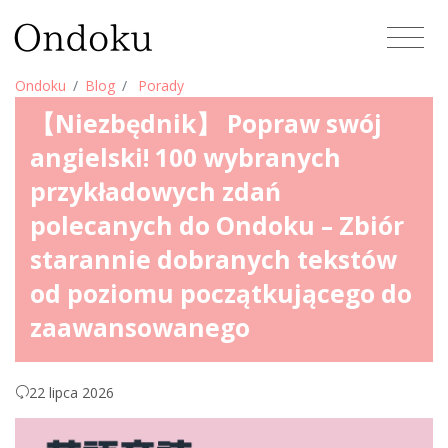
Ondoku
Blog
Porady
【Niezbędnik】 Popraw swój
angielski! 100 wybranych
przykładowych zdań
polecanych do Ondoku – Zbiór
starannie dobranych tekstów
od poziomu początkującego do
zaawansowanego
22 lipca 2026