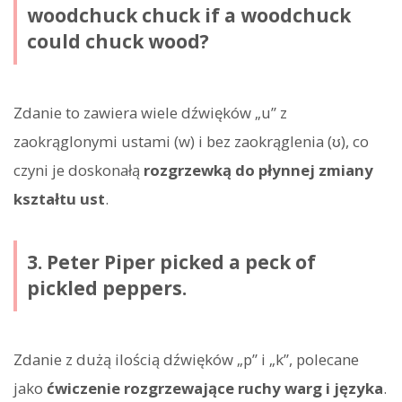
woodchuck chuck if a woodchuck
could chuck wood?
Zdanie to zawiera wiele dźwięków „u” z
zaokrąglonymi ustami (w) i bez zaokrąglenia (ʊ), co
czyni je doskonałą
rozgrzewką do płynnej zmiany
kształtu ust
.
3. Peter Piper picked a peck of
pickled peppers.
Zdanie z dużą ilością dźwięków „p” i „k”, polecane
jako
ćwiczenie rozgrzewające ruchy warg i języka
.