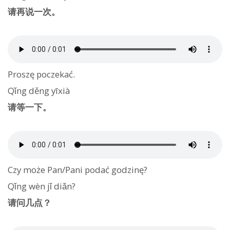
请再说一次。
Proszę poczekać.
Qǐng děng yīxià
请等一下。
Czy może Pan/Pani podać godzinę?
Qǐng wèn jǐ diǎn?
请问几点？