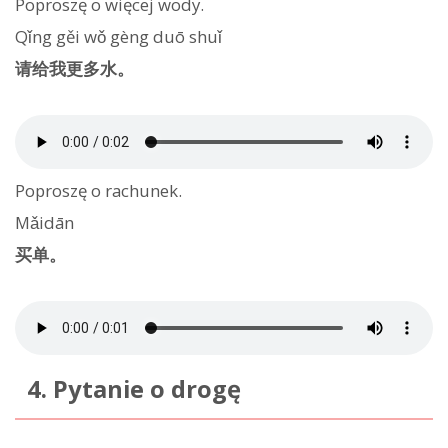
Poproszę o więcej wody.
Qǐng gěi wǒ gèng duō shuǐ
请给我更多水。
Poproszę o rachunek.
Mǎidān
买单。
4. Pytanie o drogę