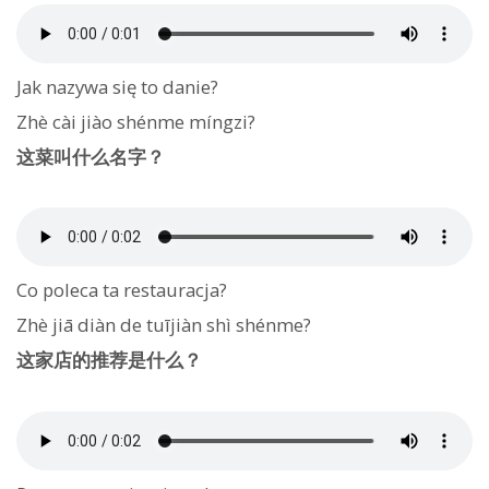
Jak nazywa się to danie?
Zhè cài jiào shénme míngzi?
这菜叫什么名字？
Co poleca ta restauracja?
Zhè jiā diàn de tuījiàn shì shénme?
这家店的推荐是什么？