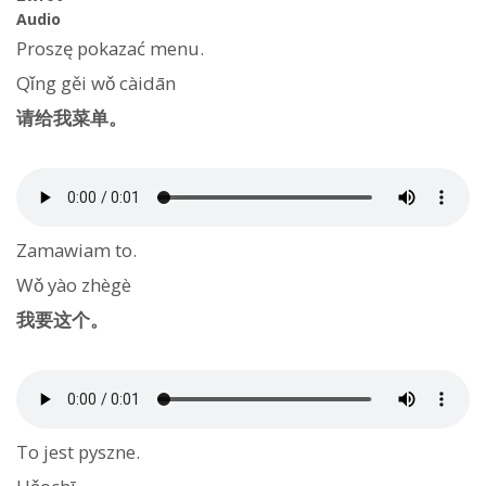
Audio
Proszę pokazać menu.
Qǐng gěi wǒ càidān
请给我菜单。
Zamawiam to.
Wǒ yào zhègè
我要这个。
To jest pyszne.