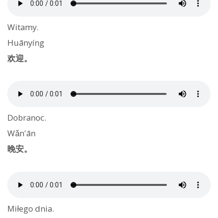
Witamy.
Huānyíng
欢迎。
Dobranoc.
Wǎn'ān
晚安。
Miłego dnia.