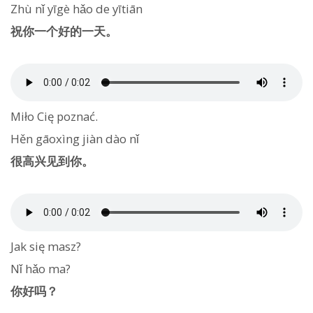
Zhù nǐ yīgè hǎo de yītiān
祝你一个好的一天。
Miło Cię poznać.
Hěn gāoxìng jiàn dào nǐ
很高兴见到你。
Jak się masz?
Nǐ hǎo ma?
你好吗？