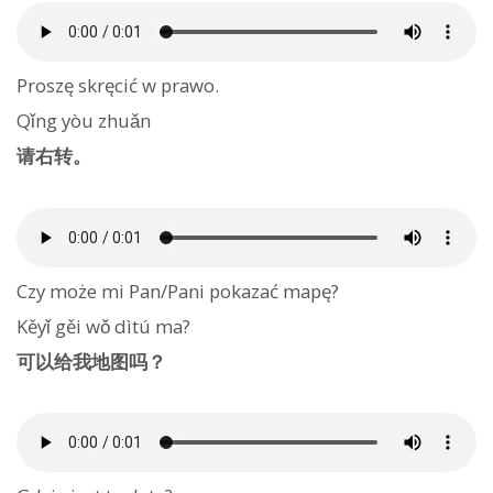
Proszę skręcić w prawo.
Qǐng yòu zhuǎn
请右转。
Czy może mi Pan/Pani pokazać mapę?
Kěyǐ gěi wǒ dìtú ma?
可以给我地图吗？