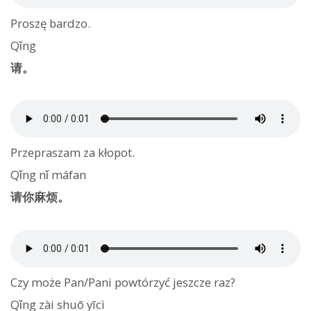
Proszę bardzo.
Qǐng
请。
Przepraszam za kłopot.
Qǐng nǐ máfan
请你麻烦。
Czy może Pan/Pani powtórzyć jeszcze raz?
Qǐng zài shuō yīcì