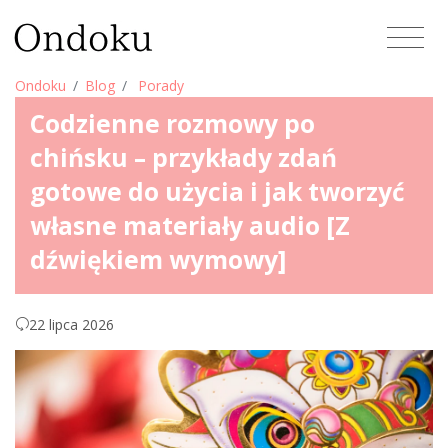
Ondoku
Blog
Porady
Codzienne rozmowy po
chińsku – przykłady zdań
gotowe do użycia i jak tworzyć
własne materiały audio [Z
dźwiękiem wymowy]
22 lipca 2026