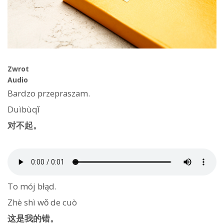
Zwrot
Audio
Bardzo przepraszam.
Duìbùqǐ
对不起。
To mój błąd.
Zhè shì wǒ de cuò
这是我的错。