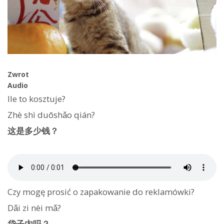
Zwrot
Audio
Ile to kosztuje?
Zhè shì duōshǎo qián?
这是多少钱？
Czy mogę prosić o zapakowanie do reklamówki?
Dǎi zi nèi mǎ?
袋子内吗？