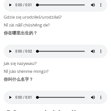
Gdzie się urodziłeś/urodziłaś?
Nǐ zài nǎlǐ chūshēng de?
你在哪里出生的？
Jak się nazywasz?
Nǐ jiào shénme míngzi?
你叫什么名字？