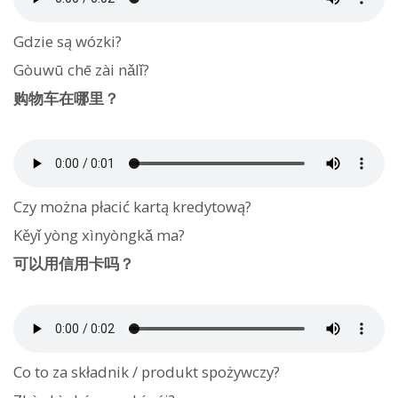
Gdzie są wózki?
Gòuwū chē zài nǎlǐ?
购物车在哪里？
Czy można płacić kartą kredytową?
Kěyǐ yòng xìnyòngkǎ ma?
可以用信用卡吗？
Co to za składnik / produkt spożywczy?