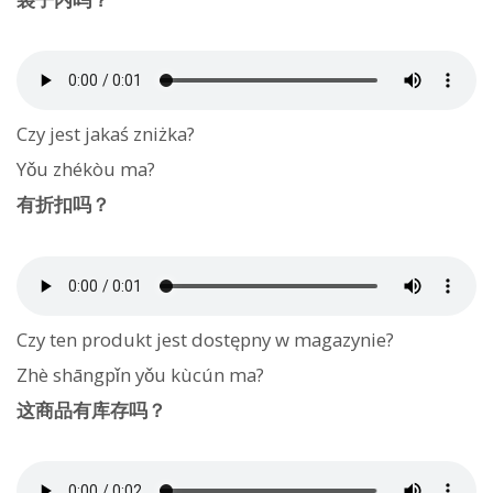
Czy jest jakaś zniżka?
Yǒu zhékòu ma?
有折扣吗？
Czy ten produkt jest dostępny w magazynie?
Zhè shāngpǐn yǒu kùcún ma?
这商品有库存吗？