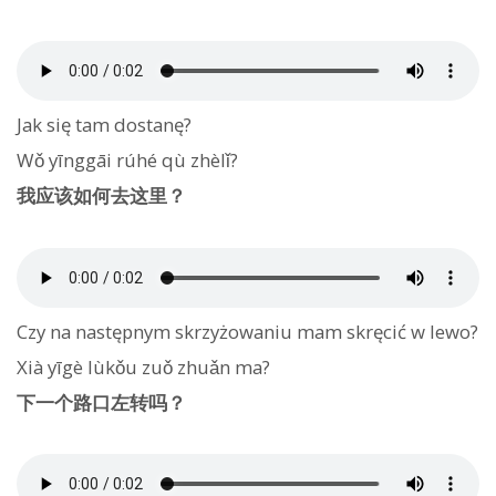
Jak się tam dostanę?
Wǒ yīnggāi rúhé qù zhèlǐ?
我应该如何去这里？
Czy na następnym skrzyżowaniu mam skręcić w lewo?
Xià yīgè lùkǒu zuǒ zhuǎn ma?
下一个路口左转吗？