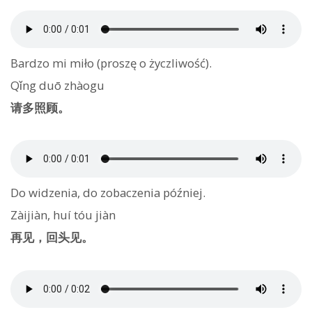
Bardzo mi miło (proszę o życzliwość).
Qǐng duō zhàogu
请多照顾。
Do widzenia, do zobaczenia później.
Zàijiàn, huí tóu jiàn
再见，回头见。