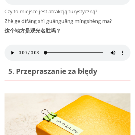
Czy to miejsce jest atrakcją turystyczną?
Zhè ge dìfāng shì guānguǎng míngshèng ma?
这个地方是观光名胜吗？
5. Przepraszanie za błędy