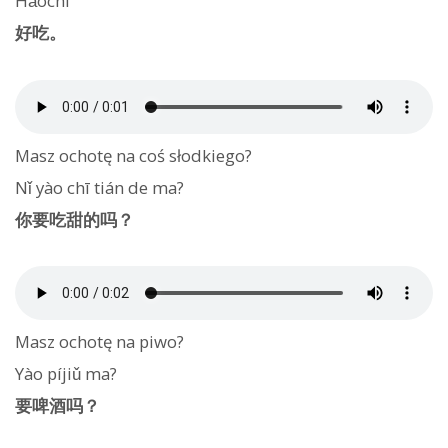
Hǎochī
好吃。
Masz ochotę na coś słodkiego?
Nǐ yào chī tián de ma?
你要吃甜的吗？
Masz ochotę na piwo?
Yào píjiǔ ma?
要啤酒吗？