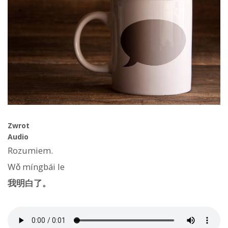
Zwrot
Audio
Rozumiem.
Wǒ míngbái le
我明白了。