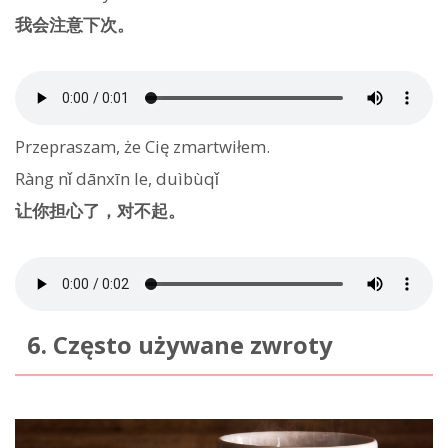
我会注意下次。
Przepraszam, że Cię zmartwiłem.
Ràng nǐ dānxīn le, duìbùqǐ
让你担心了，对不起。
6. Często używane zwroty