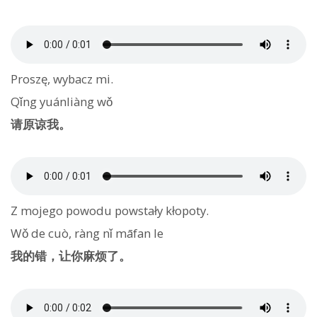
Proszę, wybacz mi.
Qǐng yuánliàng wǒ
请原谅我。
Z mojego powodu powstały kłopoty.
Wǒ de cuò, ràng nǐ māfan le
我的错，让你麻烦了。