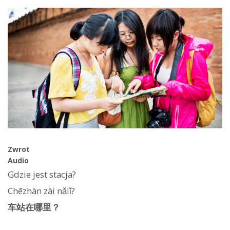
Zwrot
Audio
Gdzie jest stacja?
Chēzhàn zài nǎlǐ?
车站在哪里？