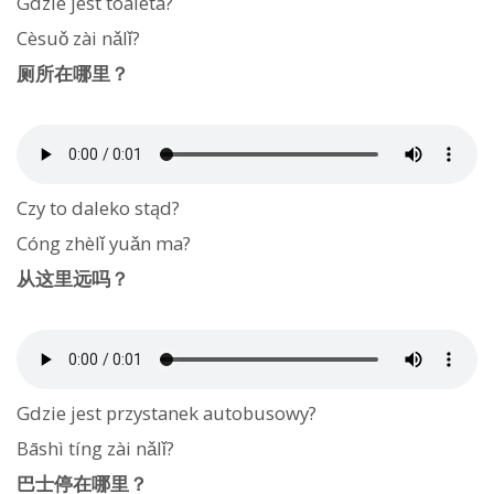
Gdzie jest toaleta?
Cèsuǒ zài nǎlǐ?
厕所在哪里？
Czy to daleko stąd?
Cóng zhèlǐ yuǎn ma?
从这里远吗？
Gdzie jest przystanek autobusowy?
Bāshì tíng zài nǎlǐ?
巴士停在哪里？