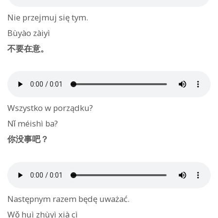
Nie przejmuj się tym.
Bùyào zàiyì
不要在意。
Wszystko w porządku?
Nǐ méishì ba?
你没事吧？
Następnym razem będę uważać.
Wǒ huì zhùyì xià cì