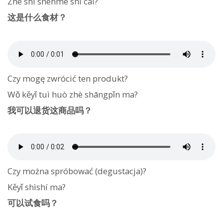
Zhè shì shénme shí cái?
这是什么食材？
Czy mogę zwrócić ten produkt?
Wǒ kěyǐ tuì huò zhè shāngpǐn ma?
我可以退货这商品吗？
Czy można spróbować (degustacja)?
Kěyǐ shìshí ma?
可以试食吗？