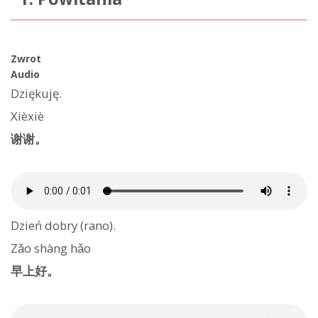
Zwrot
Audio
Dziękuję.
Xièxiè
谢谢。
Dzień dobry (rano).
Zǎo shàng hǎo
早上好。