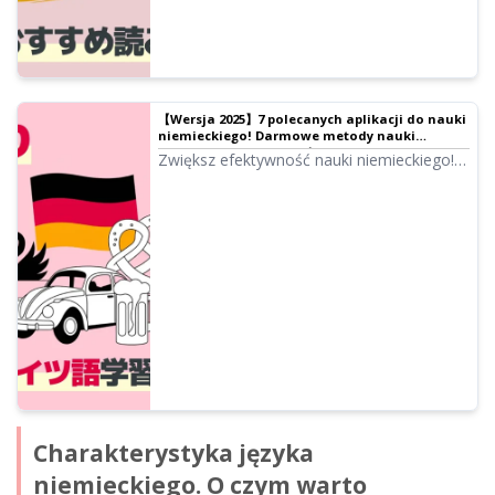
【Wersja 2025】7 polecanych aplikacji do nauki
niemieckiego! Darmowe metody nauki
czytania, gramatyki i słownictwa |
Zwiększ efektywność nauki niemieckiego!
Oprogramowanie do czytania tekstów Ondoku
Szczegółowe omówienie darmowych
aplikacji do czytania, gramatyki,
słownictwa, słowników i tłumaczeń.
Przedstawiamy 7 starannie wybranych
aplikacji dla osób na każdym poziomie
zaawansowania. Wsparcie dla wymowy,
słuchania i czytania po niemiecku.
Charakterystyka języka
niemieckiego. O czym warto