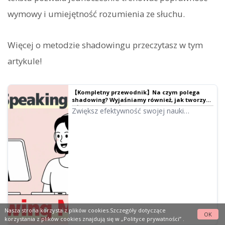
wymowy i umiejętność rozumienia ze słuchu.
Więcej o metodzie shadowingu przeczytasz w tym
artykule!
【Kompletny przewodnik】Na czym polega
shadowing? Wyjaśniamy również, jak tworzyć
własne materiały za darmo! |
Zwiększ efektywność swojej nauki
Oprogramowanie do czytania tekstów Ondoku
angielskiego dzięki shadowingowi!
Wyjaśniamy dla początkujących metodę
nauki, która jednocześnie poprawia
słuchanie, wymowę i mówienie.
Przedstawiamy również sposób tworzenia
materiałów z darmowym głosem AI.
Nasza strona korzysta z plików cookies.Szczegóły dotyczące
OK
korzystania z plików cookies znajdują się w
„Polityce prywatności”
.