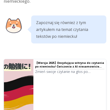
niemieckiego.
Zapoznaj się również z tym
artykułem na temat czytania
tekstów po niemiecku!
【Wersja 2025】Decydująca witryna do czytania
po niemiecku! Ćwiczenia z AI niesamowicie
poprawiają wymowę | Oprogramowanie do
Zmień swoje czytanie na głos po
czytania tekstów Ondoku
niemiecku! Dzięki witrynom lektorskim
wykorzystującym AI opanujesz wymowę
na poziomie native speakera. Szczegółowe
wyjaśnienie najnowszych, darmowych
narzędzi lektorskich i skutecznych
wskazówek do ćwiczeń. Funkcja regulacji
prędkości bezpieczna nawet dla
początkujących.