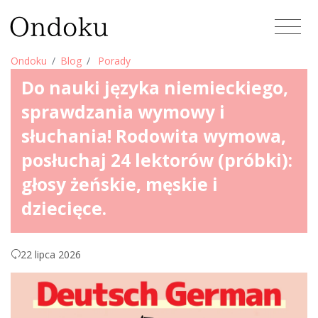
Ondoku
Blog
Porady
Do nauki języka niemieckiego,
sprawdzania wymowy i
słuchania! Rodowita wymowa,
posłuchaj 24 lektorów (próbki):
głosy żeńskie, męskie i
dziecięce.
22 lipca 2026