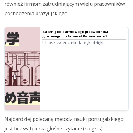
również firmom zatrudniającym wielu pracowników
pochodzenia brazylijskiego.
Zacznij od darmowego przewodnika
głosowego po fabryce! Porównanie 3
polecanych usług｜Ondoku
Ulepsz zwiedzanie fabryki dzięki
przewodnikowi głosowemu AI. Wyjaśniamy
korzyści z wdrożenia i praktyczne sposoby
zastosowania.
Najbardziej polecaną metodą nauki portugalskiego
jest bez wątpienia głośne czytanie (na głos).