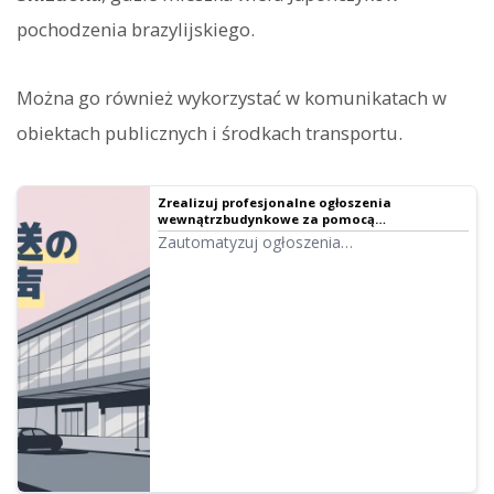
pochodzenia brazylijskiego.
Można go również wykorzystać w komunikatach w
obiektach publicznych i środkach transportu.
Zrealizuj profesjonalne ogłoszenia
wewnątrzbudynkowe za pomocą
automatycznego głosu! Pełny przewodnik po
Zautomatyzuj ogłoszenia
komunikatach AI｜Ondoku
wewnątrzbudynkowe za pomocą AI! Dzięki
Ondoku stworzysz darmowe komunikaty o
jakości profesjonalnego lektora. Wsparcie
dla wielu języków ułatwia obsługę
obcokrajowców.