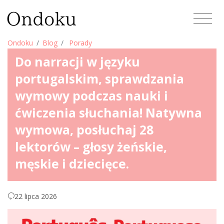
Ondoku
Blog
Porady
Do narracji w języku
portugalskim, sprawdzania
wymowy podczas nauki i
ćwiczenia słuchania! Natywna
wymowa, posłuchaj 28
lektorów – głosy żeńskie,
męskie i dziecięce.
22 lipca 2026