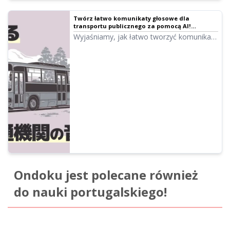
Twórz łatwo komunikaty głosowe dla
transportu publicznego za pomocą AI!
Nowoczesny przewodnik od obsługi turystów
Wyjaśniamy, jak łatwo tworzyć komunikaty
na stacjach i w autobusach po dostępność
głosowe dla transportu publicznego za
cyfrową｜Ondoku
pomocą technologii AI. Profesjonalna
jakość dźwięku wspiera dostępność i
obsługę obcokrajowców.
Ondoku jest polecane również
do nauki portugalskiego!