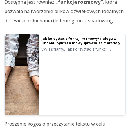
Dostępna jest również
„funkcja rozmowy”
, która
pozwala na tworzenie plików dźwiękowych idealnych
do ćwiczeń słuchania (listening) oraz shadowing.
Jak korzystać z funkcji rozmowy/dialogu w
Ondoku. Synteza mowy sprawia, że materiały
do słuchania i długie teksty stają się
Wyjaśniamy, jak korzystać z funkcji
wygodniejsze!｜Ondoku
rozmowy w Ondoku za pomocą zrzutów
ekranu. Przedstawiamy konkretne
przykłady zastosowań tej funkcji.
Proszenie kogoś o przeczytanie tekstu w celu