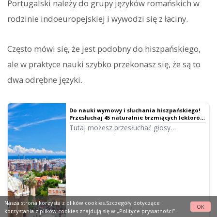
Portugalski należy do grupy języków romańskich w
rodzinie indoeuropejskiej i wywodzi się z łaciny.
Często mówi się, że jest podobny do hiszpańskiego,
ale w praktyce nauki szybko przekonasz się, że są to
dwa odrębne języki.
Do nauki wymowy i słuchania hiszpańskiego!
Przesłuchaj 45 naturalnie brzmiących lektorów
(kobiety, mężczyźni, dzieci)｜Ondoku
Tutaj możesz przesłuchać głosy
hiszpańskie w Ondoku. Wykorzystaj je w
narracjach, szkoleniach i nauce.
Nasza strona korzysta z plików cookies.Szczegóły dotyczące
OK
korzystania z plików cookies znajdują się w
„Polityce prywatności”
.