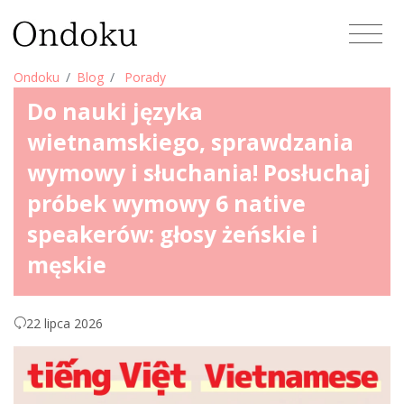
Ondoku
Blog
Porady
Do nauki języka
wietnamskiego, sprawdzania
wymowy i słuchania! Posłuchaj
próbek wymowy 6 native
speakerów: głosy żeńskie i
męskie
22 lipca 2026