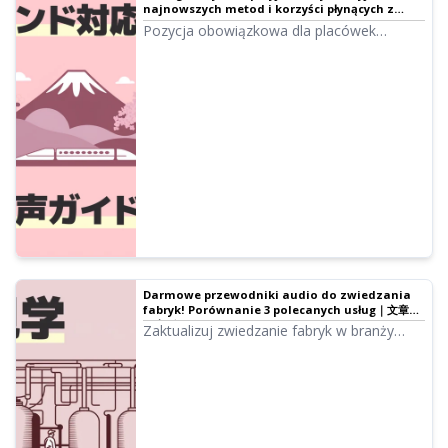
najnowszych metod i korzyści płynących z
tworzenia darmowych wielojęzycznych
Pozycja obowiązkowa dla placówek
przewodników audio｜文章読み上げソフト
kulturalnych borykających się z obsługą
Ondoku
turystów! Kompletny podręcznik tworzenia
wielojęzycznych przewodników audio przy
użyciu najnowszej AI. Szczegółowe
wyjaśnienie metod obsługi języka
koreańskiego i chińskiego, od darmowych
początków po wskazówki dotyczące
zapobiegania problemom.
Darmowe przewodniki audio do zwiedzania
fabryk! Porównanie 3 polecanych usług｜文章読
み上げソフト Ondoku
Zaktualizuj zwiedzanie fabryk w branży
produkcyjnej dzięki przewodnikom audio
AI. Wyjaśnienie efektów wdrożenia i
praktycznych metod zastosowania, od
obsługi turystów po redukcję kosztów
operacyjnych.