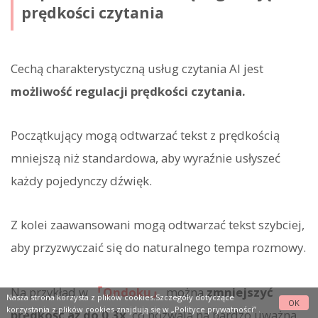
prędkości czytania
Cechą charakterystyczną usług czytania AI jest
możliwość regulacji prędkości czytania.
Początkujący mogą odtwarzać tekst z prędkością
mniejszą niż standardowa, aby wyraźnie usłyszeć
każdy pojedynczy dźwięk.
Z kolei zaawansowani mogą odtwarzać tekst szybciej,
aby przyzwyczaić się do naturalnego tempa rozmowy.
Na przykład w
『Ondoku』
można
zmniejszyć
Nasza strona korzysta z plików cookies.Szczegóły dotyczące
OK
korzystania z plików cookies znajdują się w
„Polityce prywatności”
.
prędkość aż do 0,3x
, co pozwala na bardzo uważną