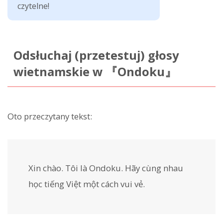
czytelne!
Odsłuchaj (przetestuj) głosy
wietnamskie w 『Ondoku』
Oto przeczytany tekst:
Xin chào. Tôi là Ondoku. Hãy cùng nhau
học tiếng Việt một cách vui vẻ.