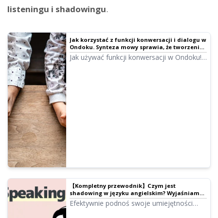
listeningu i shadowingu
.
Jak korzystać z funkcji konwersacji i dialogu w
Ondoku. Synteza mowy sprawia, że tworzenie
materiałów do słuchania i długich tekstów jest
Jak używać funkcji konwersacji w Ondoku!
jeszcze wygodniejsze!｜文章読み上げソフト
Wyjaśnienie obsługi funkcji konwersacji z
Ondoku
obrazkami. Przedstawiamy konkretne
przykłady zastosowań tej funkcji.
【Kompletny przewodnik】Czym jest
shadowing w języku angielskim? Wyjaśniamy
również, jak tworzyć darmowe materiały
Efektywnie podnoś swoje umiejętności
edukacyjne!｜文章読み上げソフト Ondoku
językowe dzięki shadowingowi! Wyjaśnienie