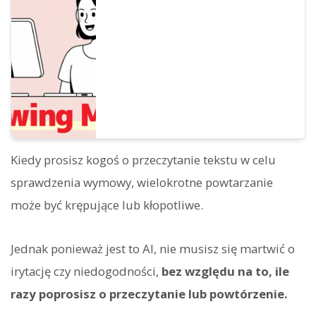
metody nauki dla początkujących, która
jednocześnie poprawia słuchanie, wymowę
i mówienie. Przedstawiamy również
sposób tworzenia materiałów z
darmowym głosem AI.
Kiedy prosisz kogoś o przeczytanie tekstu w celu
sprawdzenia wymowy, wielokrotne powtarzanie
może być krępujące lub kłopotliwe.
Jednak ponieważ jest to AI, nie musisz się martwić o
irytację czy niedogodności,
bez względu na to, ile
razy poprosisz o przeczytanie lub powtórzenie.