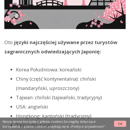
Oto
języki najczęściej używane przez turystów
zagranicznych odwiedzających Japonię:
Korea Południowa: koreański
Chiny (część kontynentalna): chiński
(mandaryński, uproszczony)
Tajwan: chiński (tajwański, tradycyjny)
USA: angielski
Hongkong: kantoński (tradycyjny)
Nasza strona korzysta z plików cookies.Szczegóły dotyczące
OK
Tajlandia: tajski
korzystania z plików cookies znajdują się w
„Polityce prywatności”
.