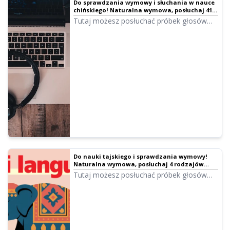
Do sprawdzania wymowy i słuchania w nauce
chińskiego! Naturalna wymowa, posłuchaj 41
głosów żeńskich, męskich i dziecięcych
Tutaj możesz posłuchać próbek głosów
chińskich w Ondoku. Możesz wybierać
spośród wariantów: mandaryński (Chiny
kontynentalne), kantoński (Hongkong) oraz
tajwański. Dostępne są głosy kobiet,
mężczyzn, dziewczynek i chłopców.
Do nauki tajskiego i sprawdzania wymowy!
Naturalna wymowa, posłuchaj 4 rodzajów
głosów żeńskich i męskich
Tutaj możesz posłuchać próbek głosów
tajskich w Ondoku. Dostępne są głosy
żeńskie i męskie. Wykorzystaj je w narracji,
szkoleniach służbowych, prezentacjach lub
nauce.