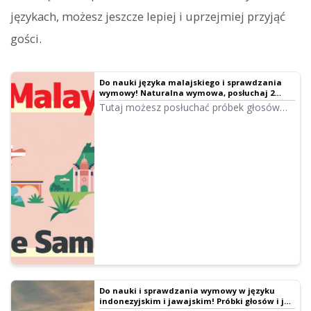
językach, możesz jeszcze lepiej i uprzejmiej przyjąć
gości.
Do nauki języka malajskiego i sprawdzania
wymowy! Naturalna wymowa, posłuchaj 2
rodzajów głosów żeńskich i męskich
Tutaj możesz posłuchać próbek głosów
malajskich w Ondoku. Dostępne są głosy
żeńskie i męskie. Wykorzystaj je w narracji,
szkoleniach służbowych, prezentacjach lub
nauce.
Do nauki i sprawdzania wymowy w języku
indonezyjskim i jawajskim! Próbki głosów i jak