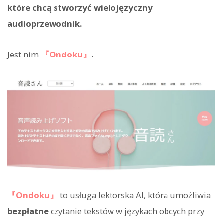
które chcą stworzyć wielojęzyczny
audioprzewodnik.
Jest nim
『Ondoku』
.
『Ondoku』
to usługa lektorska AI, która umożliwia
bezpłatne
czytanie tekstów w językach obcych przy