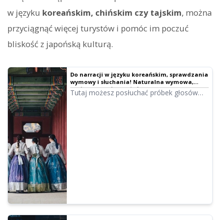
w języku
koreańskim, chińskim czy tajskim
, można
przyciągnąć więcej turystów i pomóc im poczuć
bliskość z japońską kulturą.
Do narracji w języku koreańskim, sprawdzania
wymowy i słuchania! Naturalna wymowa,
posłuchaj 14 głosów żeńskich i męskich
Tutaj możesz posłuchać próbek głosów
koreańskich w Ondoku. Dostępne są głosy
żeńskie i męskie. Wykorzystaj je w narracji,
szkoleniach służbowych, prezentacjach lub
nauce.