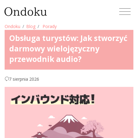
Ondoku
Blog
Porady
Obsługa turystów: Jak stworzyć
darmowy wielojęzyczny
przewodnik audio?
7 sierpnia 2026