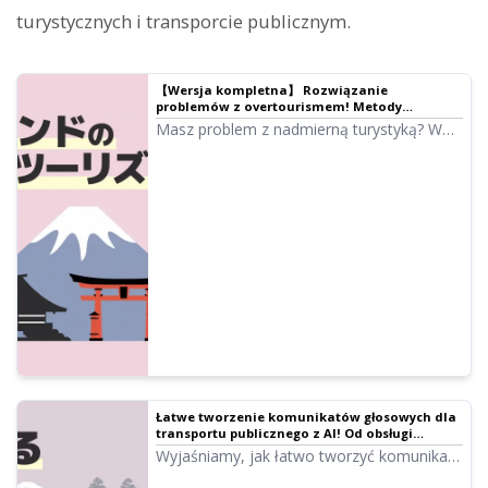
turystycznych i transporcie publicznym.
【Wersja kompletna】 Rozwiązanie
problemów z overtourismem! Metody
tworzenia wielojęzycznych przewodników za
Masz problem z nadmierną turystyką? W
pomocą najnowszych narzędzi AI
tym artykule szczegółowo wyjaśniamy, jak
bezpłatnie tworzyć wielojęzyczne
informacje przy użyciu technologii AI oraz
przedstawiamy konkretne rozwiązania dla
miejsc turystycznych. Praktyczny poradnik
do wdrożenia od zaraz.
Łatwe tworzenie komunikatów głosowych dla
transportu publicznego z AI! Od obsługi
turystów na stacjach i w autobusach po
Wyjaśniamy, jak łatwo tworzyć komunikaty
dostępność bez barier
głosowe dla transportu publicznego za