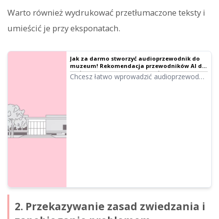
Warto również wydrukować przetłumaczone teksty i
umieścić je przy eksponatach.
Jak za darmo stworzyć audioprzewodnik do
muzeum! Rekomendacja przewodników AI dla
małych placówek i wystaw stałych
Chcesz łatwo wprowadzić audioprzewodnik
w swoim muzeum? Dzięki lektorowi AI
Ondoku możesz bezpłatnie tworzyć
wysokiej jakości nagrania! Idealne dla
małych i prywatnych muzeów, z obsługą
wielu języków. Dowiedz się więcej!
2. Przekazywanie zasad zwiedzania i