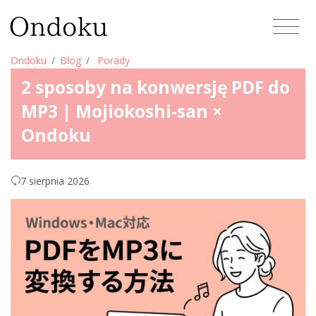
Ondoku
Blog
Porady
2 sposoby na konwersję PDF do
MP3 | Mojiokoshi-san ×
Ondoku
7 sierpnia 2026