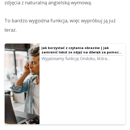
zdjęcia z naturalną angielską wymową.
To bardzo wygodna funkcja, więc wypróbuj ją już
teraz.
Jak korzystać z czytania obrazów | Jak
zamienić tekst ze zdjęć na dźwięk za pomocą
darmowego OCR
Wyjaśniamy funkcję Ondoku, która
pozwala na odczyt tekstu z obrazów lub
zdjęć (OCR) i zamianę go na dźwięk.
Usługa jest darmowa. Na komputerze lub
smartfonie wystarczy przesłać zdjęcie, aby
w kilka sekund otrzymać nagranie.