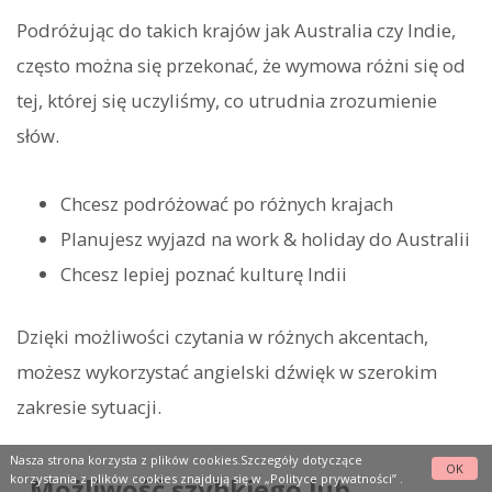
Podróżując do takich krajów jak Australia czy Indie,
często można się przekonać, że wymowa różni się od
tej, której się uczyliśmy, co utrudnia zrozumienie
słów.
Chcesz podróżować po różnych krajach
Planujesz wyjazd na work & holiday do Australii
Chcesz lepiej poznać kulturę Indii
Dzięki możliwości czytania w różnych akcentach,
możesz wykorzystać angielski dźwięk w szerokim
zakresie sytuacji.
Nasza strona korzysta z plików cookies.Szczegóły dotyczące
OK
korzystania z plików cookies znajdują się w
„Polityce prywatności”
.
Możliwość szybkiego lub