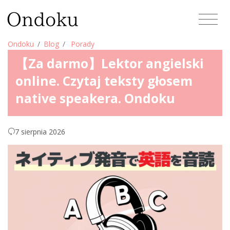
Ondoku
Blog
Porady
【Za darmo】Lektor angielski
online. Czytaj teksty głosem
native speakera. Ondoku
7 sierpnia 2026