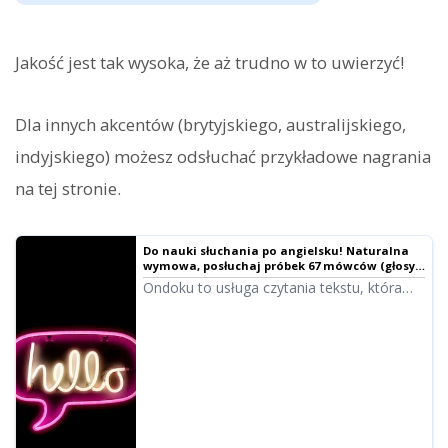
Jakość jest tak wysoka, że aż trudno w to uwierzyć!
Dla innych akcentów (brytyjskiego, australijskiego,
indyjskiego) możesz odsłuchać przykładowe nagrania
na tej stronie.
Do nauki słuchania po angielsku! Naturalna
wymowa, posłuchaj próbek 67 mówców (głosy
kobiece, męskie, dziecięce!) | Program do
Ondoku to usługa czytania tekstu, która
czytania tekstu Ondoku
pozwala na wymowę słów w językach z
całego świata. Możesz tu odsłuchać 67
rodzajów angielskich głosów dostępnych w
Ondoku.