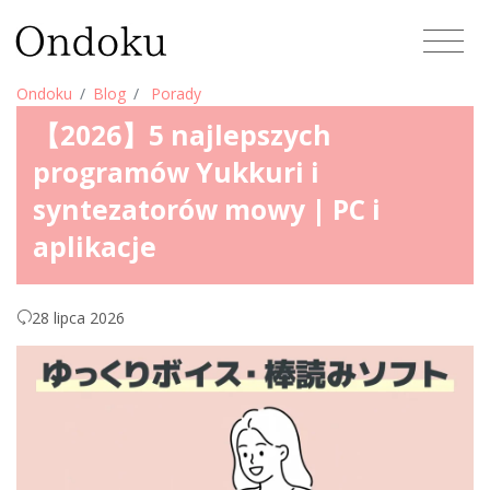
Ondoku
Blog
Porady
【2026】5 najlepszych
programów Yukkuri i
syntezatorów mowy | PC i
aplikacje
28 lipca 2026