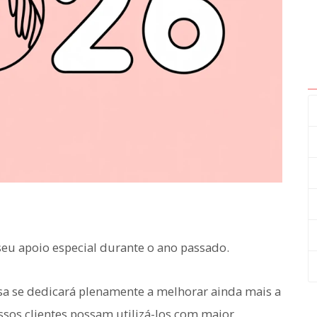
seu apoio especial durante o ano passado.
sa se dedicará plenamente a melhorar ainda mais a
sos clientes possam utilizá-los com maior