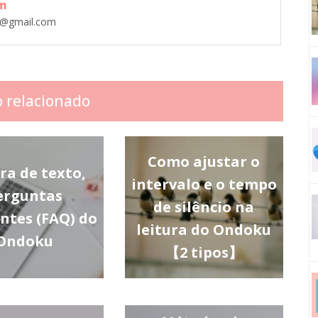
m
m@gmail.com
o relacionado
Como ajustar o
ra de texto,
intervalo e o tempo
erguntas
de silêncio na
ntes (FAQ) do
leitura do Ondoku
Ondoku
【2 tipos】