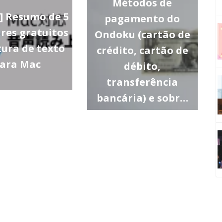
Métodos de
s] Resumo de 5
pagamento do
res gratuitos
Ondoku (cartão de
tura de texto
crédito, cartão de
ara Mac
débito,
transferência
bancária) e sobr…