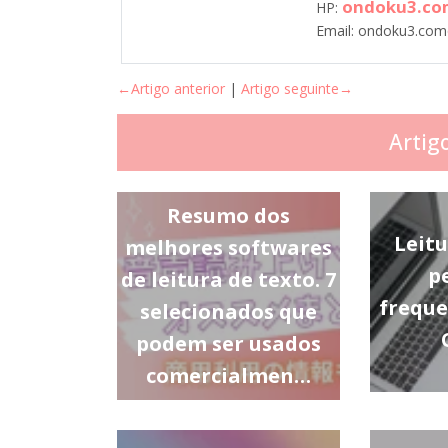
ondoku3.co
HP:
Email: ondoku3.co
←Artigo anterior
|
Artigo seguinte→
Artig
Resumo dos
Leitu
melhores softwares
p
de leitura de texto. 7
freque
selecionados que
podem ser usados
comercialmen…