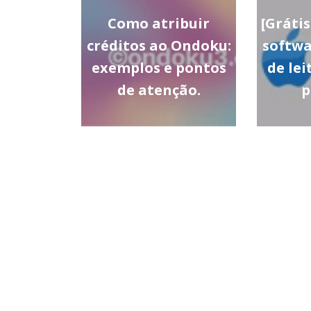
Como atribuir
[Gráti
créditos ao Ondoku:
softwa
exemplos e pontos
de lei
de atenção.
p