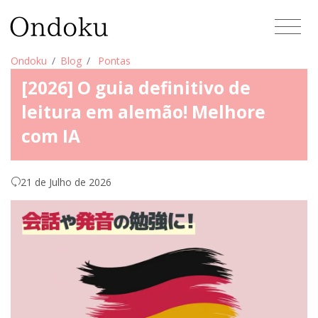
Ondoku
Blog
Pontas
[2026] O guia definitivo de
leitura em alemão! Melhore
com IA
21 de Julho de 2026