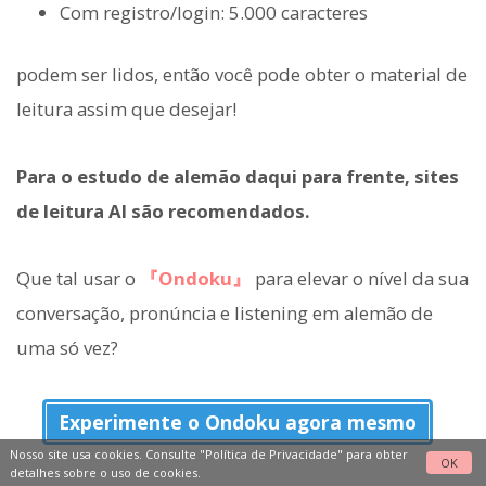
Com registro/login: 5.000 caracteres
podem ser lidos, então você pode obter o material de
leitura assim que desejar!
Para o estudo de alemão daqui para frente, sites
de leitura AI são recomendados.
Que tal usar o
『Ondoku』
para elevar o nível da sua
conversação, pronúncia e listening em alemão de
uma só vez?
Experimente o Ondoku agora mesmo
Nosso site usa cookies. Consulte
"Política de Privacidade"
para obter
OK
detalhes sobre o uso de cookies.