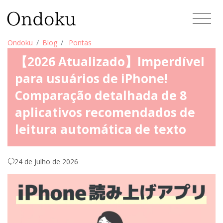
Ondoku
Blog
Pontas
【2026 Atualizado】Imperdível
para usuários de iPhone!
Comparação detalhada de 8
aplicativos recomendados de
leitura automática de texto
24 de Julho de 2026