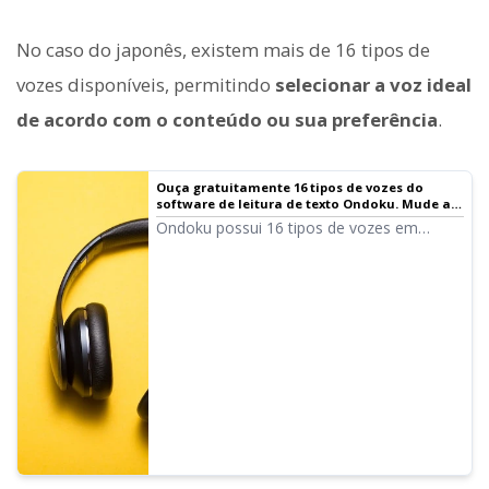
No caso do japonês, existem mais de 16 tipos de
vozes disponíveis, permitindo
selecionar a voz ideal
de acordo com o conteúdo ou sua preferência
.
Ouça gratuitamente 16 tipos de vozes do
software de leitura de texto Ondoku. Mude a
impressão com variações de tom | Software
Ondoku possui 16 tipos de vozes em
de leitura de texto Ondoku
japonês. Claro, há vozes masculinas e
femininas. Disponibilizamos para teste 8
tipos de vozes em japonês
frequentemente usadas, bem como as
vozes com tons ajustados.