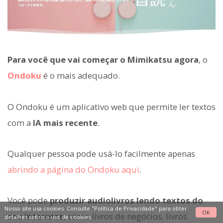
Para você que vai começar o Mimikatsu agora
, o
Ondoku
é o mais adequado.
O Ondoku é um aplicativo web que permite ler textos
com a
IA mais recente
.
Qualquer pessoa pode usá-lo facilmente apenas
abrindo a página do Ondoku aqui
.
Você pode
produzir audiolivros lendo textos do
Nosso site usa cookies. Consulte
"Política de Privacidade"
para obter
OK
seu interesse
, como livros de negócios, livros
detalhes sobre o uso de cookies.