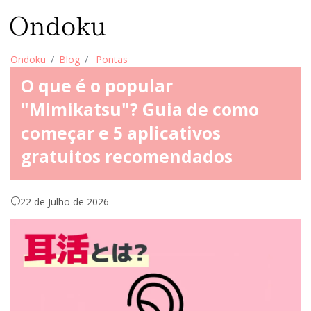
Ondoku
Blog
Pontas
O que é o popular
"Mimikatsu"? Guia de como
começar e 5 aplicativos
gratuitos recomendados
22 de Julho de 2026