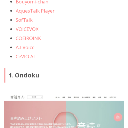
Bouyomi-chan
AquesTalk Player
SofTalk
VOICEVOX
COEIROINK
A.I.Voice
CeVIO AI
1. Ondoku