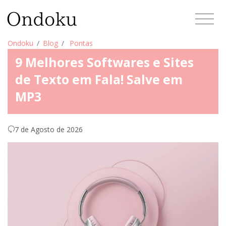
Ondoku
Blog
Pontas
9 Melhores Softwares e Sites
de Texto em Fala! Salve em
MP3
7 de Agosto de 2026