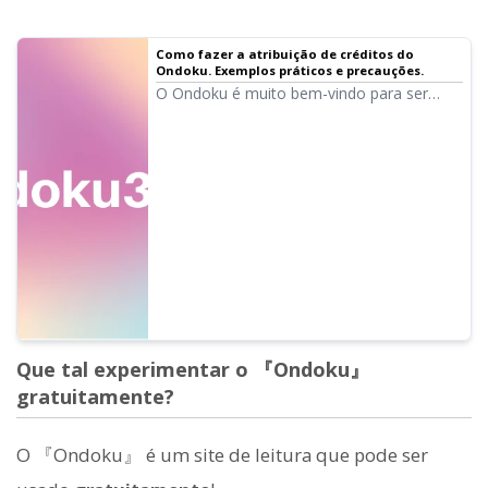
Como fazer a atribuição de créditos do
Ondoku. Exemplos práticos e precauções.
O Ondoku é muito bem-vindo para ser
usado gratuitamente. No entanto, para o
uso gratuito, a atribuição de créditos é
obrigatória. Recebemos perguntas como:
"Então, como exatamente devo fazer a
atribuição?". Desta vez, explicaremos
como fazer a atribuição de créditos no uso
gratuito do Ondoku...
Que tal experimentar o 『Ondoku』
gratuitamente?
O 『Ondoku』 é um site de leitura que pode ser