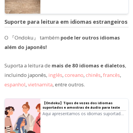
Suporte para leitura em idiomas estrangeiros
O 『Ondoku』 também
pode ler outros idiomas
além do japonês!
Suporta a leitura de
mais de 80 idiomas e dialetos
,
incluindo japonês,
inglês
,
coreano
,
chinês
,
francês
,
espanhol
,
vietnamita
, entre outros.
【Ondoku】Tipos de vozes dos idiomas
suportados e amostras de áudio para teste
Aqui apresentamos os idiomas suportados
pelo Ondoku e amostras de áudio.