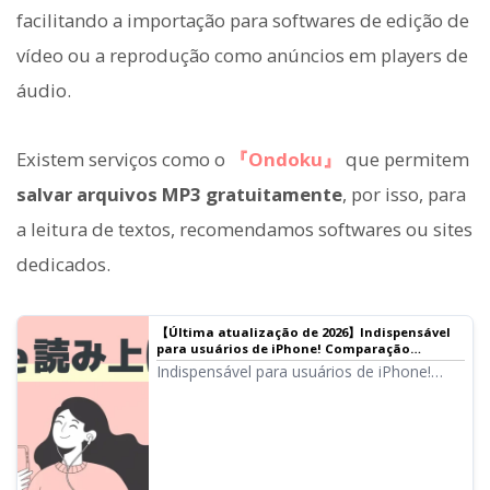
facilitando a importação para softwares de edição de
vídeo ou a reprodução como anúncios em players de
áudio.
Existem serviços como o
『Ondoku』
que permitem
salvar arquivos MP3 gratuitamente
, por isso, para
a leitura de textos, recomendamos softwares ou sites
dedicados.
【Última atualização de 2026】Indispensável
para usuários de iPhone! Comparação
completa de 8 aplicativos recomendados para
Indispensável para usuários de iPhone!
leitura automática de textos
Comparação completa de 8 aplicativos que
leem textos com voz natural. Analisamos
sob várias perspectivas, como qualidade
de áudio, facilidade de uso e planos de
preços, para apresentar os serviços