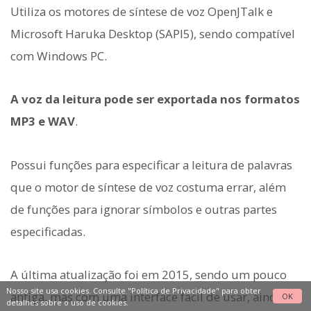
Utiliza os motores de síntese de voz OpenJTalk e
Microsoft Haruka Desktop (SAPI5), sendo compatível
com Windows PC.
A voz da leitura pode ser exportada nos formatos
MP3 e WAV
.
Possui funções para especificar a leitura de palavras
que o motor de síntese de voz costuma errar, além
de funções para ignorar símbolos e outras partes
especificadas.
A última atualização foi em 2015, sendo um pouco
Nosso site usa cookies. Consulte
"Política de Privacidade"
para obter
antiga, mas com uma interface fácil de usar, ainda é
OK
detalhes sobre o uso de cookies.