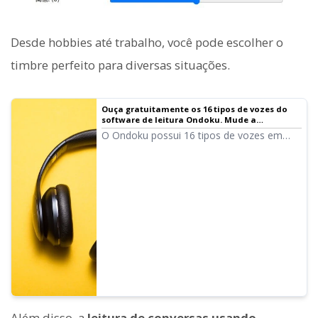
Desde hobbies até trabalho, você pode escolher o
timbre perfeito para diversas situações.
Ouça gratuitamente os 16 tipos de vozes do
software de leitura Ondoku. Mude a
impressão com variações de tom
O Ondoku possui 16 tipos de vozes em
japonês. Claro, existem vozes masculinas e
femininas. Disponibilizamos para teste 8
tipos de vozes em japonês comumente
usadas, além das vozes com tons
ajustados.
Além disso, a
leitura de conversas usando