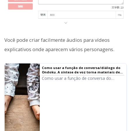
Você pode criar facilmente áudios para vídeos
explicativos onde aparecem vários personagens.
Como usar a função de conversa/diálogo do
Ondoku. A síntese de voz torna materiais de
listening e criação de textos longos mais
Como usar a função de conversa do
convenientes!
Ondoku! Explicamos como usar a função
de conversa com imagens. Apresentamos
exemplos específicos de em quais
situações a função de conversa pode ser
útil.