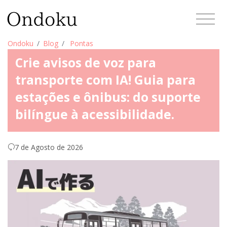
Ondoku
Blog
Pontas
Crie avisos de voz para
transporte com IA! Guia para
estações e ônibus: do suporte
bilíngue à acessibilidade.
7 de Agosto de 2026