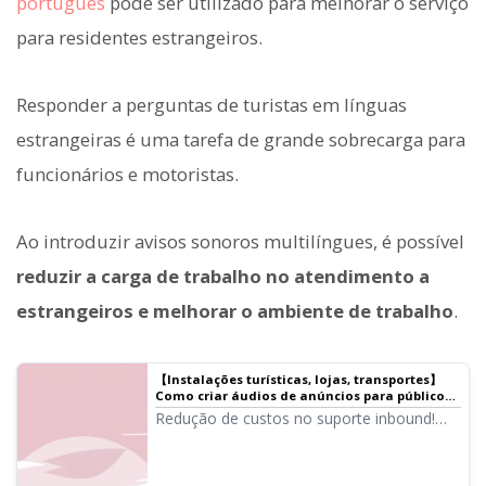
português
pode ser utilizado para melhorar o serviço
para residentes estrangeiros.
Responder a perguntas de turistas em línguas
estrangeiras é uma tarefa de grande sobrecarga para
funcionários e motoristas.
Ao introduzir avisos sonoros multilíngues, é possível
reduzir a carga de trabalho no atendimento a
estrangeiros e melhorar o ambiente de trabalho
.
【Instalações turísticas, lojas, transportes】
Como criar áudios de anúncios para público
inbound! Quais são os métodos eficazes de
Redução de custos no suporte inbound!
guia multilíngue?
Crie avisos multilíngues gratuitamente e de
forma simples com voz de AI. O Ondoku
suporta mais de 80 idiomas e dialetos,