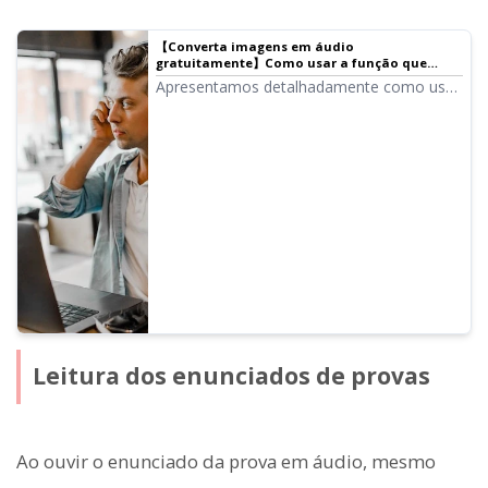
【Converta imagens em áudio
gratuitamente】Como usar a função que
reconhece texto de imagens e faz a leitura em
Apresentamos detalhadamente como usar
voz alta | Software de leitura de texto Ondoku
a nova função do Ondoku de
reconhecimento de texto a partir de
imagens para leitura em voz alta. Esta
função pode ser usada tanto no
computador quanto no smartphone,
inclusive no plano gratuito.
Leitura dos enunciados de provas
Ao ouvir o enunciado da prova em áudio, mesmo