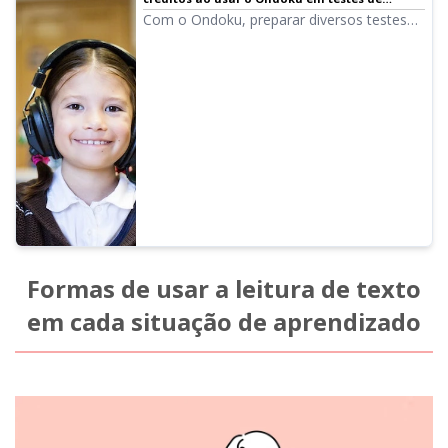
audição em escolas públicas e instituições
Com o Ondoku, preparar diversos testes
educacionais | Software de leitura de texto
de audição em inglês ou chinês é fácil!
Ondoku
Aqui, explicamos detalhadamente as
regras de uso e como escolas públicas e
instituições educacionais devem fazer a
atribuição de créditos.
Formas de usar a leitura de texto
em cada situação de aprendizado