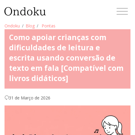
Ondoku
Blog
Pontas
Como apoiar crianças com
dificuldades de leitura e
escrita usando conversão de
texto em fala [Compatível com
livros didáticos]
31 de Março de 2026