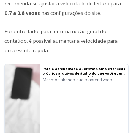
recomenda-se ajustar a velocidade de leitura para
0.7 a 0.8 vezes
nas configurações do site.
Por outro lado, para ter uma noção geral do
conteúdo, é possível aumentar a velocidade para
uma escuta rápida.
Para o aprendizado auditivo! Como criar seus
próprios arquivos de áudio do que você quer
estudar 【Gratuitamente】｜Software de
Mesmo sabendo que o aprendizado
leitura de texto Ondoku
auditivo é bom, nem sempre existem
áudios prontos do conteúdo que você quer
estudar. Desta vez, apresentaremos como
criar seus próprios arquivos de áudio para
aprendizado auditivo do que você deseja
estudar.